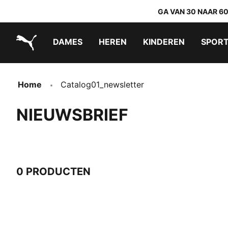
GA VAN 30 NAAR 6
DAMES
HEREN
KINDEREN
SPOR
PUMA.com
PUMA x TRANSFORMERS
PUMA x DORA THE EXPLORER
Makkelijk aan te trekken schoenen
Home
Catalog01_newsletter
NIEUWSBRIEF
0 PRODUCTEN
0 producten