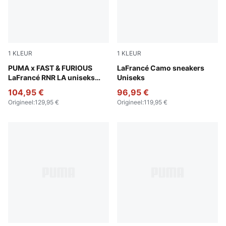
1
KLEUR
1
KLEUR
PUMA Black-Bright Mango Yellow
PUMA x FAST & FURIOUS
Avocado Green-Fizzy Light
LaFrancé Camo sneakers
LaFrancé RNR LA uniseks
Uniseks
sneakers
104,95 €
96,95 €
Origineel
:
129,95 €
Origineel
:
119,95 €