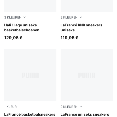
3
KLEUREN
2
KLEUREN
Cobalt Glaze-Zen Blue
Hali 1 lage uniseks
Ultra Blue-Sea Glass
LaFrancé RNR sneakers
basketbalschoenen
uniseks
129,95 €
119,95 €
1
KLEUR
2
KLEUREN
PUMA Black-Gray Sky
LaFrancé basketbalsneakers
Cool Light Gray-Gray Echo
LaFrancé uniseks sneakers