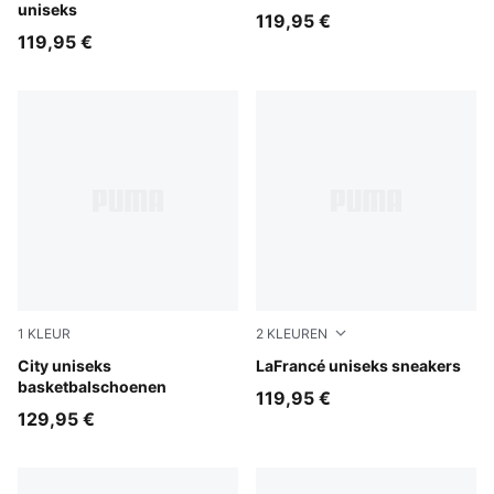
uniseks
119,95 €
119,95 €
1
KLEUR
2
KLEUREN
Mustard Seed-Sea Kelp
City uniseks
Puma White
LaFrancé uniseks sneakers
basketbalschoenen
119,95 €
129,95 €