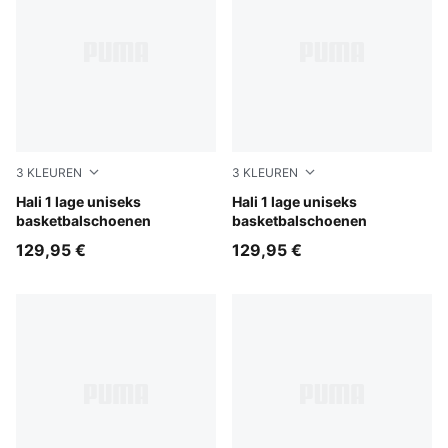
3
KLEUREN
3
KLEUREN
Fresh Mint-Green Moon
Hali 1 lage uniseks
PUMA White-Vibrant Silver
Hali 1 lage uniseks
basketbalschoenen
basketbalschoenen
129,95 €
129,95 €