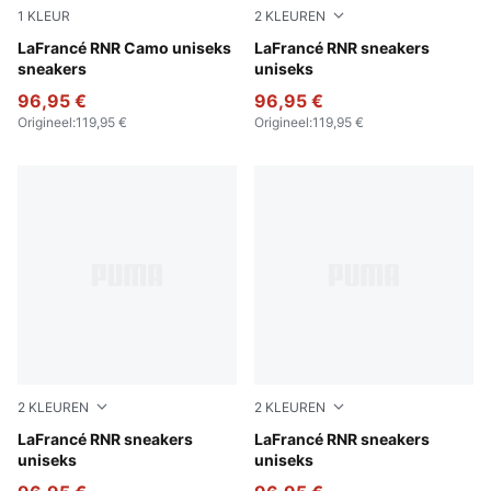
1
KLEUR
2
KLEUREN
Avocado Green-Fizzy Light
LaFrancé RNR Camo uniseks
For All Time Red-PUMA Whi
LaFrancé RNR sneakers
sneakers
uniseks
96,95 €
96,95 €
Origineel
:
119,95 €
Origineel
:
119,95 €
2
KLEUREN
2
KLEUREN
Dark Amethyst-Intense Lavender
LaFrancé RNR sneakers
Heat Fire-Silver Mist
LaFrancé RNR sneakers
uniseks
uniseks