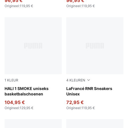
96,95 €
96,95 €
Origineel
:
119,95 €
Origineel
:
119,95 €
1
KLEUR
4
KLEUREN
Gray Echo-Feather Gray
HALI 1 SMOKE uniseks
Dusky Gray-White Glow
LaFrancé RNR Sneakers
basketbalschoenen
Unisex
104,95 €
72,95 €
Origineel
:
129,95 €
Origineel
:
119,95 €