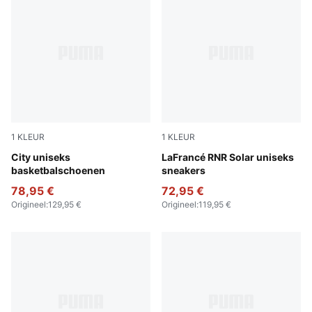
1
KLEUR
1
KLEUR
Poppy Pink-Rose Dust
City uniseks
Flat Light Gray-Sunset Glow
LaFrancé RNR Solar uniseks
basketbalschoenen
sneakers
78,95 €
72,95 €
Origineel
:
129,95 €
Origineel
:
119,95 €