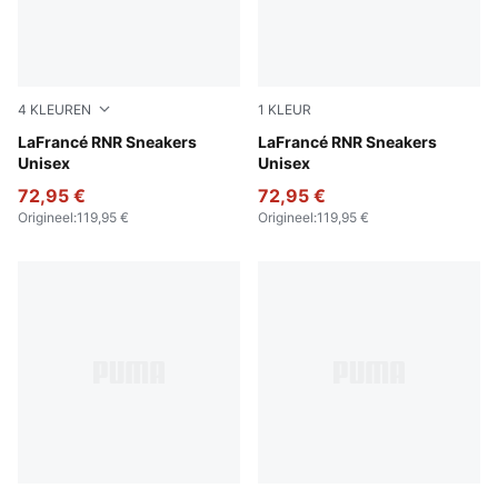
4
KLEUREN
1
KLEUR
Fluro Green Pes-Green Glare
LaFrancé RNR Sneakers
Light Sand-Orange Glo-Aqua
LaFrancé RNR Sneakers
Unisex
Unisex
72,95 €
72,95 €
Origineel
:
119,95 €
Origineel
:
119,95 €