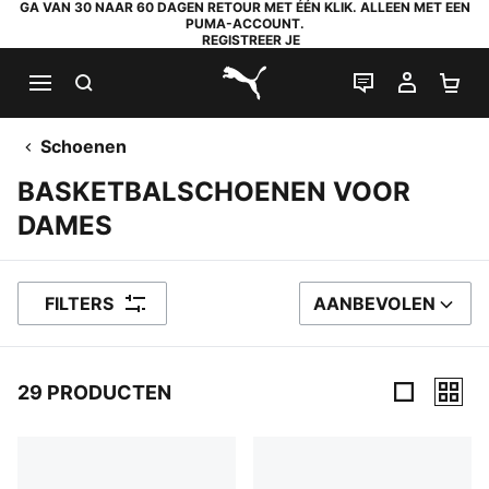
GA VAN 30 NAAR 60 DAGEN RETOUR MET ÉÉN KLIK. ALLEEN MET EEN
PUMA-ACCOUNT.
REGISTREER JE
ZOEKEN
LIVE CHAT
MIJN A
WI
PUMA.com
Schoenen
BASKETBALSCHOENEN VOOR
DAMES
FILTERS
AANBEVOLEN
SORTEER OP
29 PRODUCTEN
29 producten