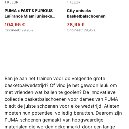
1
KLEUR
1
KLEUR
PUMA Team Royal-PUMA Silver
PUMA x FAST & FURIOUS
Blissful Blue-Royal Sapphire
City uniseks
LaFrancé Miami uniseks
basketbalschoenen
sneakers
104,95 €
78,95 €
Origineel
:
129,95 €
Origineel
:
129,95 €
Ben je aan het trainen voor de volgende grote
basketbalwedstrijd? Of vind je het gewoon leuk om
met vrienden wat ballen te gooien? De innovatieve
collectie basketbalschoenen voor dames van PUMA
biedt de juiste schoenen voor elke wedstrijd. Atleten
moeten hun potentieel volledig benutten. Daarom zijn
PUMA-schoenen gemaakt van hoogwaardige
materialen die worden gekenmerkt door een lange