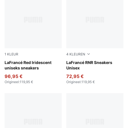
1
KLEUR
4
KLEUREN
For All Time Red-PUMA White
LaFrancé Red Iridescent
Poison Pink-Pale Pink-Fluro 
LaFrancé RNR Sneakers
uniseks sneakers
Unisex
96,95 €
72,95 €
Origineel
:
119,95 €
Origineel
:
119,95 €