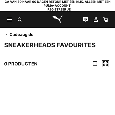
GA VAN 30 NAAR 60 DAGEN RETOUR MET ÉÉN KLIK. ALLEEN MET EEN
PUMA-ACCOUNT.
REGISTREER JE
ZOEKEN
LIVE CHAT
MIJN A
WI
PUMA.com
Cadeaugids
SNEAKERHEADS FAVOURITES
0 PRODUCTEN
0 producten