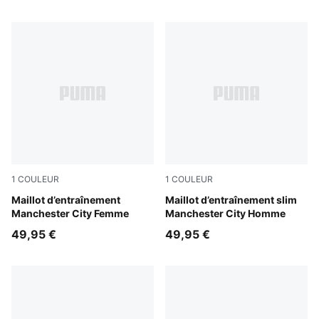
1
COULEUR
1
COULEUR
Dewdrop-Blue Jewel
Maillot d’entraînement
Dewdrop-Blue Jewel
Maillot d’entraînement slim
Manchester City Femme
Manchester City Homme
49,95 €
49,95 €