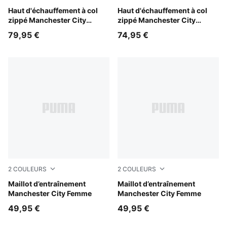
Icy Blue-Regal Blue
Haut d'échauffement à col
Icy Blue-Regal Blue
Haut d'échauffement à col
zippé Manchester City
zippé Manchester City
Femme
Enfant et Adolescent
79,95 €
74,95 €
2
COULEURS
2
COULEURS
Fluro Pink Pes-Vivid Blue
Maillot d’entraînement
PUMA Black-PUMA Silver
Maillot d’entraînement
Manchester City Femme
Manchester City Femme
49,95 €
49,95 €