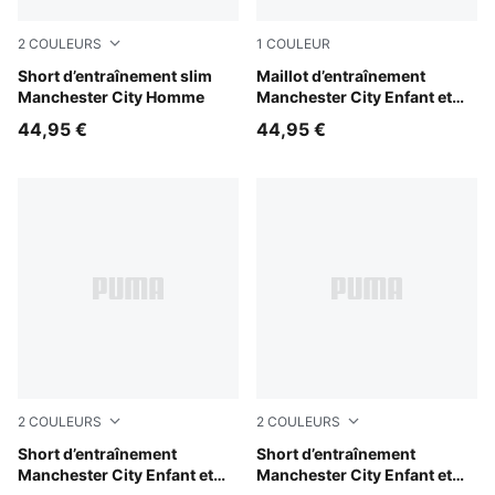
2
COULEURS
1
COULEUR
Blue Jewel-Dewdrop
Short d’entraînement slim
Dewdrop-Blue Jewel
Maillot d’entraînement
Manchester City Homme
Manchester City Enfant et
Adolescent
44,95 €
44,95 €
2
COULEURS
2
COULEURS
PUMA Black-Cast Iron
Short d’entraînement
Blue Jewel-Dewdrop
Short d’entraînement
Manchester City Enfant et
Manchester City Enfant et