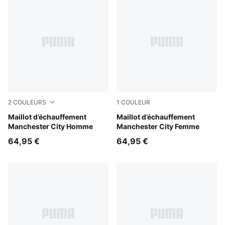
2
COULEURS
1
COULEUR
Icy Blue-Regal Blue
Maillot d’échauffement
Icy Blue-Regal Blue
Maillot d’échauffement
Manchester City Homme
Manchester City Femme
64,95 €
64,95 €