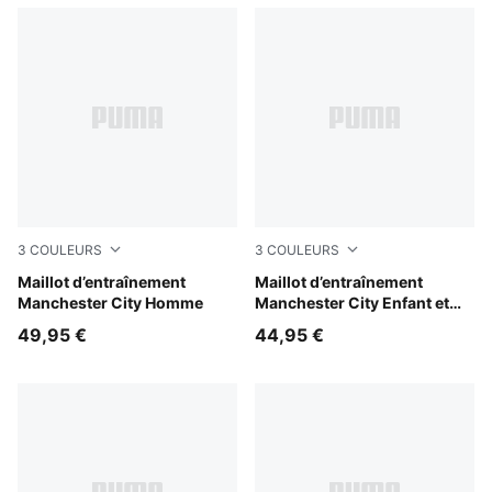
3
COULEURS
3
COULEURS
Fluro Pink Pes-Vivid Blue
Maillot d’entraînement
Fluro Pink Pes-Vivid Blue
Maillot d’entraînement
Manchester City Homme
Manchester City Enfant et
Adolescent
49,95 €
44,95 €