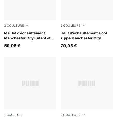
2
COULEURS
2
COULEURS
Icy Blue-Regal Blue
Maillot d’échauffement
Icy Blue-Regal Blue
Haut d'échauffement à col
Manchester City Enfant et
zippé Manchester City
Adolescent
Homme
59,95 €
79,95 €
1
COULEUR
2
COULEURS