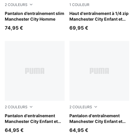
2
COULEURS
1
COULEUR
Blue Jewel-Dewdrop
Pantalon d’entraînement slim
Dewdrop-Blue Jewel
Haut d'entraînement à 1/4 zip
Manchester City Homme
Manchester City Enfant et
Adolescent
74,95 €
69,95 €
2
COULEURS
2
COULEURS
PUMA Black-Cast Iron
Pantalon d'entraînement
Blue Jewel-Dewdrop
Pantalon d'entraînement
Manchester City Enfant et
Manchester City Enfant et
Adolescent
Adolescent
64,95 €
64,95 €