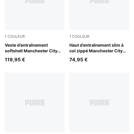
1
COULEUR
1
COULEUR
Blue Jewel-Dewdrop
Veste d’entraînement
Dewdrop-Blue Jewel
Haut d’entraînement slim à
softshell Manchester City
col zippé Manchester City
Homme
Homme
119,95 €
74,95 €