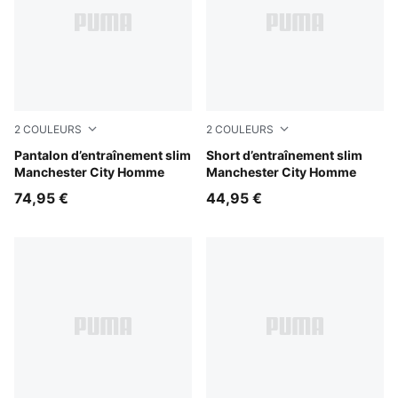
2
COULEURS
2
COULEURS
PUMA Black-Cast Iron
Pantalon d’entraînement slim
PUMA Black-Cast Iron
Short d’entraînement slim
Manchester City Homme
Manchester City Homme
74,95 €
44,95 €