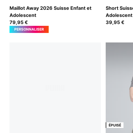
Sea Glass-Dark Indigo
Sea Glass-D
Maillot Away 2026 Suisse Enfant et
Short Suiss
Adolescent
Adolescent
79,95 €
39,95 €
PERSONNALISER
ÉPUISÉ