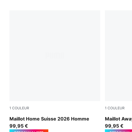
26 PRODUITS
1
COULEUR
1
COULEUR
PUMA Red-PUMA White
Sea Glass-D
Maillot Home Suisse 2026 Homme
Maillot Aw
99,95 €
99,95 €