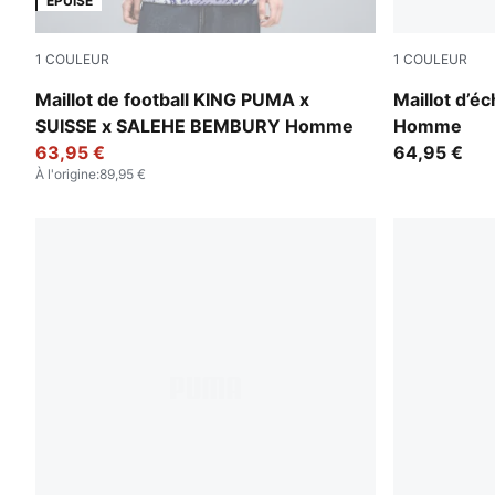
ÉPUISÉ
1
COULEUR
1
COULEUR
Lapis Lazuli
Team Regal
Maillot de football KING PUMA x
Maillot d’é
SUISSE x SALEHE BEMBURY Homme
Homme
63,95 €
64,95 €
À l'origine
:
89,95 €