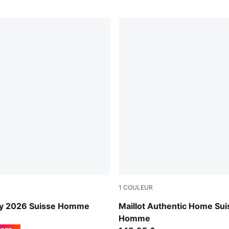
1
COULEUR
ark Indigo
PUMA Red-PUMA White
ay 2026 Suisse Homme
Maillot Authentic Home Su
Homme