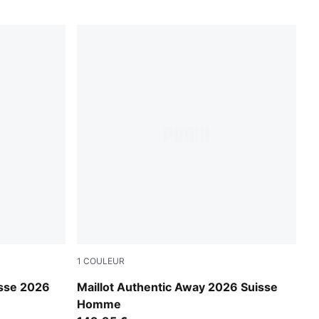
1
COULEUR
Sea Glass-Dark Indigo
isse 2026
Maillot Authentic Away 2026 Suisse
Homme