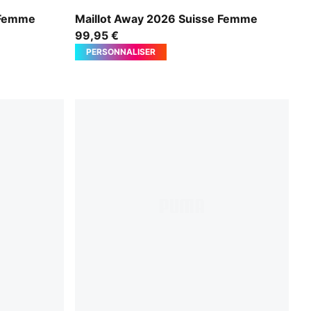
Sea Glass-Dark Indigo
 Femme
Maillot Away 2026 Suisse Femme
99,95 €
PERSONNALISER