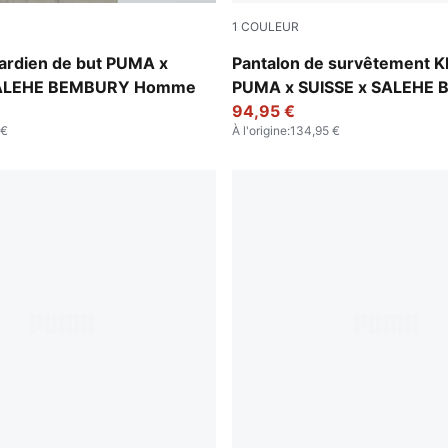
1
COULEUR
-Cool Dark Gray
Team Regal Red
gardien de but PUMA x
Pantalon de survêtement K
SALEHE BEMBURY Homme
PUMA x SUISSE x SALEHE
Homme
94,95 €
 €
À l'origine
:
134,95 €