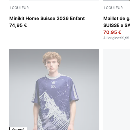
1
COULEUR
1
COULEUR
PUMA Red-PUMA White
PUMA Black
Minikit Home Suisse 2026 Enfant
Maillot de 
74,95 €
SUISSE x 
70,95 €
À l'origine
:
99,95