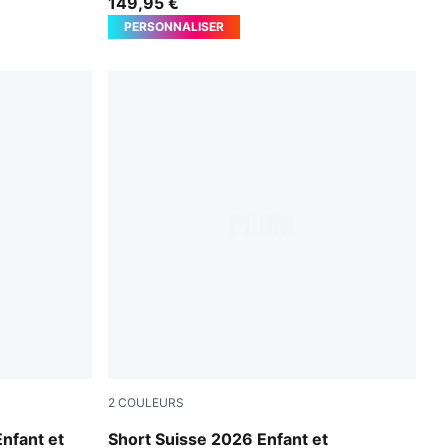
149,95 €
PERSONNALISER
2
COULEURS
PUMA Red-PUMA White
nfant et
Short Suisse 2026 Enfant et