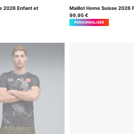
ark Indigo
PUMA Red-PUMA White
e 2026 Enfant et
Maillot Home Suisse 2026
99,95 €
PERSONNALISER