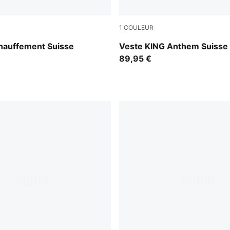
1
COULEUR
 Red-PUMA White
PUMA Red-Green Glimmer
chauffement Suisse
Veste KING Anthem Suiss
89,95 €