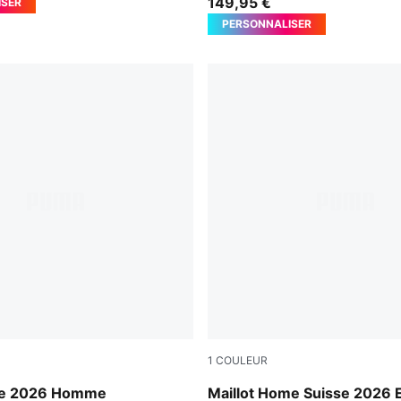
149,95 €
ISER
PERSONNALISER
1
COULEUR
ark Indigo
PUMA Red-PUMA White
se 2026 Homme
Maillot Home Suisse 2026 E