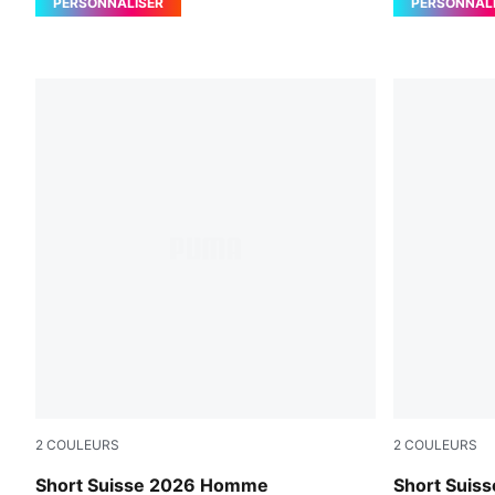
PERSONNALISER
PERSONNAL
2
COULEURS
2
COULEURS
PUMA Red-PUMA White
Sea Glass-D
Short Suisse 2026 Homme
Short Suis