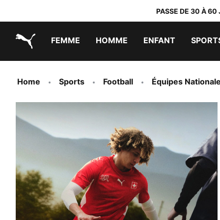
PASSE DE 30 À 60
FEMME
HOMME
ENFANT
SPORT
PUMA.com
PUMA x TRANSFORMERS
PUMA x DORA THE EXPLORER
Chaussures faciles à enfiler
Vêtements à moins de 40 €
Home
Sports
Football
Équipes National
TENUE HOME