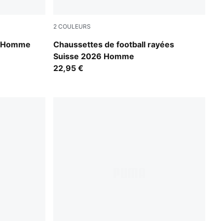
2
COULEURS
PUMA Red-PUMA White
e Homme
Chaussettes de football rayées
Suisse 2026 Homme
22,95 €