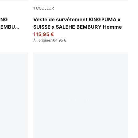
1
COULEUR
Team Regal Red
ING
Veste de survêtement KING PUMA x
 BEMBURY
SUISSE x SALEHE BEMBURY Homme
115,95 €
À l'origine
:
164,95 €