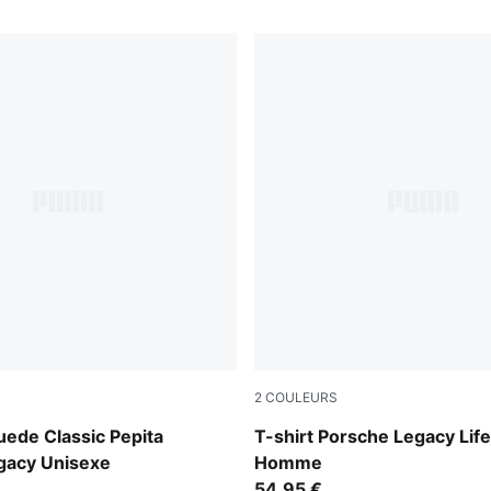
2
COULEURS
-Alpine Snow
Puma White
ede Classic Pepita
T-shirt Porsche Legacy Life
gacy Unisexe
Homme
54,95 €