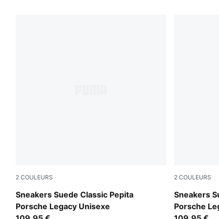
20 PRODUITS
2
COULEURS
2
COULEURS
PUMA Black-PUMA White
Mouse Gray
Sneakers Suede Classic Pepita
Sneakers Su
Porsche Legacy Unisexe
Porsche Le
109,95 €
109,95 €