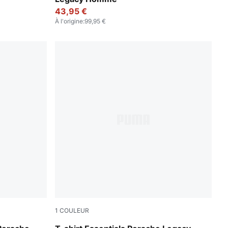
43,95 €
À l'origine
:
99,95 €
1
COULEUR