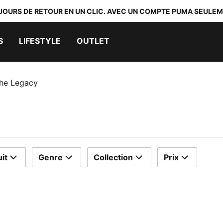
 JOURS DE RETOUR EN UN CLIC. AVEC UN COMPTE PUMA SEULEM
S
LIFESTYLE
OUTLET
he Legacy
it
Genre
Collection
Prix