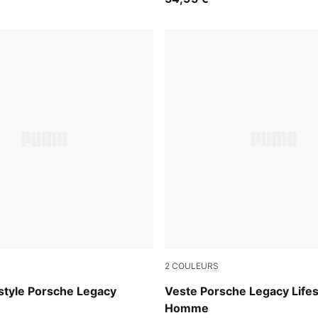
2
COULEURS
Mouse Gray
style Porsche Legacy
Veste Porsche Legacy Lifes
Homme