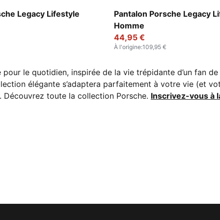
Puma Black
sche Legacy Lifestyle
Pantalon Porsche Legacy Li
Homme
44,95 €
À l'origine
:
109,95 €
 pour le quotidien, inspirée de la vie trépidante d’un fan 
lection élégante s’adaptera parfaitement à votre vie (et vot
. Découvrez toute la collection Porsche.
Inscrivez-vous à 