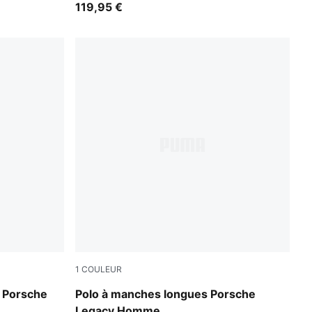
119,95 €
1
COULEUR
Coffee Milk
x Porsche
Polo à manches longues Porsche
Legacy Homme