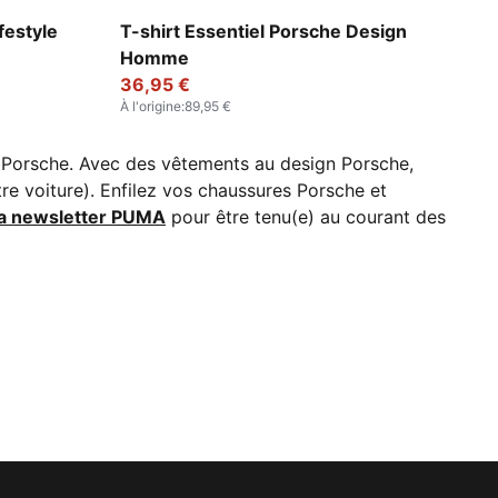
Puma Black
festyle
T-shirt Essentiel Porsche Design
Homme
36,95 €
À l'origine
:
89,95 €
de Porsche. Avec des vêtements au design Porsche,
re voiture). Enfilez vos chaussures Porsche et
la newsletter PUMA
pour être tenu(e) au courant des