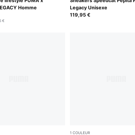
w
PUMA Black-PUMA White
e lifestyle PUMA x
Sneakers Speedcat Pepita 
LEGACY Homme
Legacy Unisexe
119,95 €
5 €
1
COULEUR