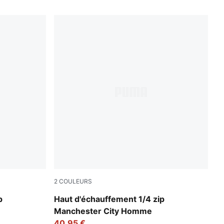
2
COULEURS
Deep Navy-Tropical Blue
p
Haut d'échauffement 1/4 zip
Manchester City Homme
40,95 €