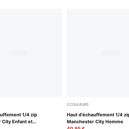
2
COULEURS
ropical Blue
Galactic Gray-Pro Green
uffement 1/4 zip
Haut d'échauffement 1/4 zi
City Enfant et
Manchester City Homme
40,95 €