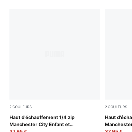
4 PRODUITS
2
COULEURS
2
COULEURS
Galactic Gray-Pro Green
Deep Navy-T
Haut d'échauffement 1/4 zip
Haut d'écha
Manchester City Enfant et
Manchester 
Adolescent
37,95 €
Adolescent
37,95 €