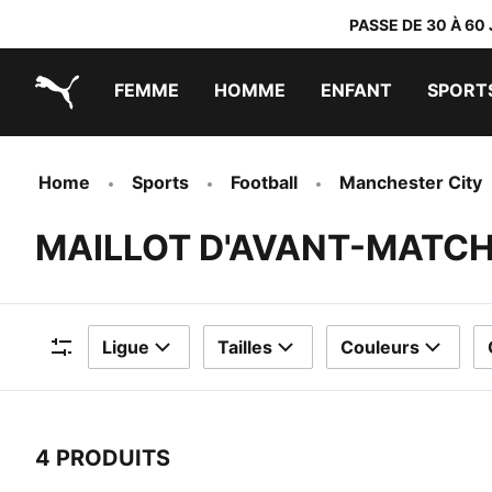
PASSE DE 30 À 60
FEMME
HOMME
ENFANT
SPORT
PUMA.com
PUMA x TRANSFORMERS
PUMA x DORA THE EXPLORER
Chaussures faciles à enfiler
Vêtements à moins de 40 €
Home
Sports
Football
Manchester City
MAILLOT D'AVANT-MATC
Ligue
Tailles
Couleurs
Filtres
4 PRODUITS