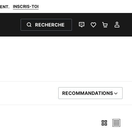
INSCRIS-TOI
ENT.
RECHERCHE
LIVE CHAT
FAVORIS 0
PANIER 0
MON
RECOMMANDATIONS
TRIER PAR