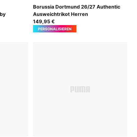
Purple Glimmer-Yellow Alert
Borussia Dortmund 26/27 Authentic
aby
Ausweichtrikot Herren
149,95 €
PERSONALISIEREN