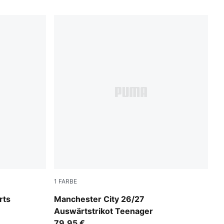
1
FARBE
PUMA Black-Flaxen
rts
Manchester City 26/27
Auswärtstrikot Teenager
79,95 €