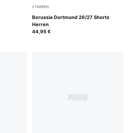
2
FARBEN
Purple Glimmer-Yellow Alert
Borussia Dortmund 26/27 Shorts
Herren
44,95 €