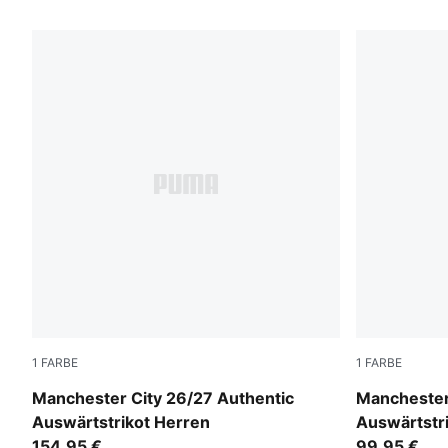
1119 Produkte
1
FARBE
1
FARBE
PUMA Black-Flaxen
PUMA Black
Manchester City 26/27 Authentic
Manchester
Auswärtstrikot Herren
Auswärtstr
154,95 €
99,95 €