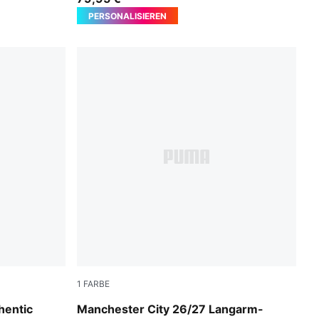
PERSONALISIEREN
1
FARBE
PUMA Black-Flaxen
hentic
Manchester City 26/27 Langarm-