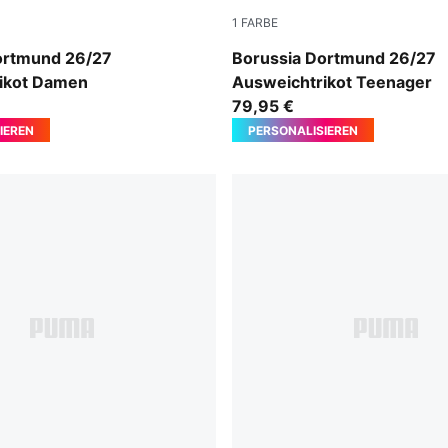
1
FARBE
mer-Yellow Alert
Purple Glimmer-Yellow Alert
ortmund 26/27
Borussia Dortmund 26/27
ikot Damen
Ausweichtrikot Teenager
79,95 €
IEREN
PERSONALISIEREN