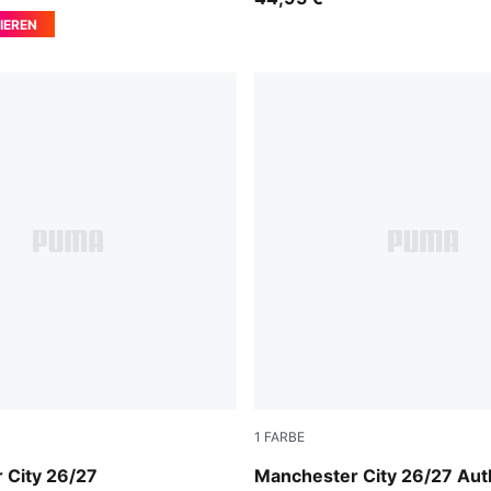
IEREN
1
FARBE
-Flaxen
PUMA Black-Flaxen
 City 26/27
Manchester City 26/27 Aut