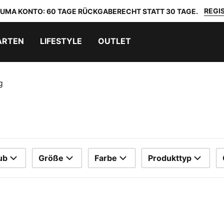
REGIS
 PUMA KONTO: 60 TAGE RÜCKGABERECHT STATT 30 TAGE.
ARTEN
LIFESTYLE
OUTLET
g
ub
Größe
Farbe
Produkttyp