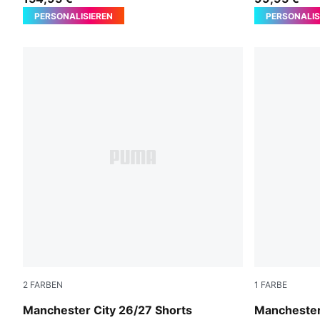
PERSONALISIEREN
PERSONALIS
2
FARBEN
1
FARBE
PUMA Black-Flaxen
PUMA Black
Manchester City 26/27 Shorts
Manchester