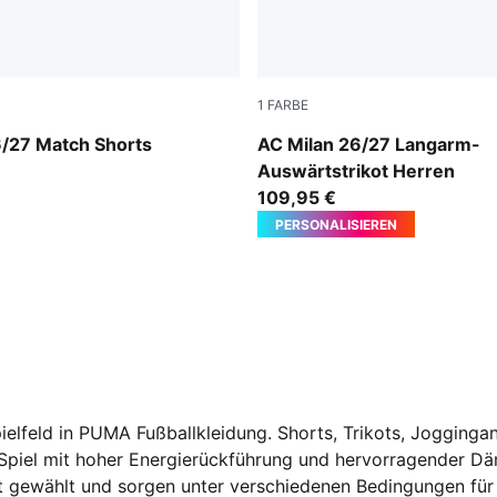
1
FARBE
-Victory Gold
PUMA White-Victory Gold
6/27 Match Shorts
AC Milan 26/27 Langarm-
Auswärtstrikot Herren
109,95 €
PERSONALISIEREN
elfeld in PUMA Fußballkleidung. Shorts, Trikots, Jogginga
iel mit hoher Energierückführung und hervorragender Däm
rt gewählt und sorgen unter verschiedenen Bedingungen fü