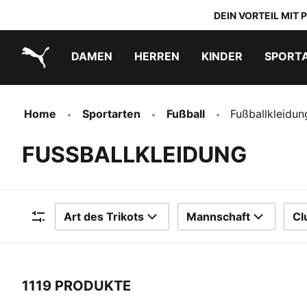
DEIN VORTEIL MIT
DAMEN
HERREN
KINDER
SPORT
PUMA.com
PUMA x TRANSFORMERS
PUMA x DORA THE EXPLORER
Schuhe zum Reinschlüpfen
Home
Sportarten
Fußball
Fußballkleidun
FUSSBALLKLEIDUNG
Art des Trikots
Mannschaft
Cl
Filter
1119 PRODUKTE