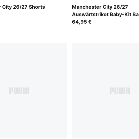
A Black
PUMA Black-Flaxen
 City 26/27 Shorts
Manchester City 26/27
Auswärtstrikot Baby-Kit B
64,95 €