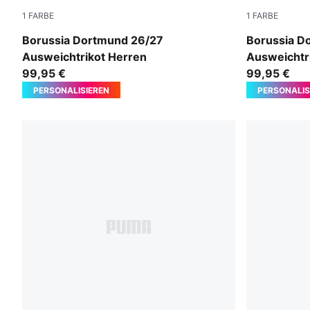
1
FARBE
1
FARBE
Purple Glimmer-Yellow Alert
Purple Glim
Borussia Dortmund 26/27
Borussia D
Ausweichtrikot Herren
Ausweichtr
99,95 €
99,95 €
PERSONALISIEREN
PERSONALIS