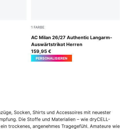
1
FARBE
PUMA White-Victory Gold
AC Milan 26/27 Authentic Langarm-
Auswärtstrikot Herren
159,95 €
PERSONALISIEREN
nzüge, Socken, Shirts und Accessoires mit neuester
pfung. Die Stoffe und Materialien – wie dryCELL-
r ein trockenes, angenehmes Tragegefühl. Amateure wie