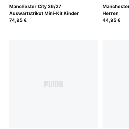
PUMA Black-Flaxen
Flaxen-PUM
Manchester City 26/27
Manchester
Auswärtstrikot Mini-Kit Kinder
Herren
74,95 €
44,95 €