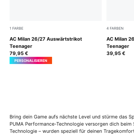
1
FARBE
4
FARBEN
PUMA White-Victory Gold
PUMA White
AC Milan 26/27 Auswärtstrikot
AC Milan 2
Teenager
Teenager
79,95 €
39,95 €
PERSONALISIEREN
Bring dein Game aufs nächste Level und stürme das Spi
PUMA Performance-Technologie versorgen dich beim Sp
Technologie – wurden
speziell für deinen Tragekomfo