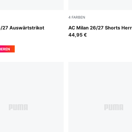
4
FARBEN
-Victory Gold
PUMA White-Victory Gold
/27 Auswärtstrikot
AC Milan 26/27 Shorts Her
44,95 €
IEREN