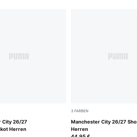
3
FARBEN
-Flaxen
PUMA Black-Flaxen
 City 26/27
Manchester City 26/27 Sho
ikot Herren
Herren
44,95 €