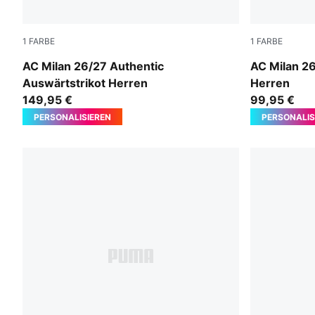
1
FARBE
1
FARBE
PUMA White-Victory Gold
PUMA White
AC Milan 26/27 Authentic
AC Milan 26
Auswärtstrikot Herren
Herren
149,95 €
99,95 €
PERSONALISIEREN
PERSONALIS