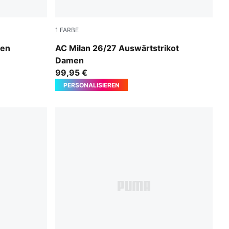
1
FARBE
PUMA White-Victory Gold
ren
AC Milan 26/27 Auswärtstrikot
Damen
99,95 €
PERSONALISIEREN