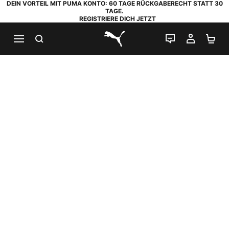
DEIN VORTEIL MIT PUMA KONTO: 60 TAGE RÜCKGABERECHT STATT 30
TAGE.
REGISTRIERE DICH JETZT
SUCHEN
LIVE-CHAT
MEIN K
WA
PUMA.com