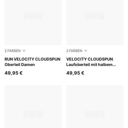
2
FARBEN
2
FARBEN
Puma Black
RUN VELOCITY CLOUDSPUN
Inky Depths
VELOCITY CLOUDSPUN
Oberteil Damen
Laufoberteil mit halbem
Reißverschluss Herren
49,95 €
49,95 €