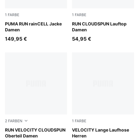
1
FARBE
1
FARBE
Puma Black
PUMA RUN rainCELL Jacke
Light Lavender
RUN CLOUDSPUN Lauftop
Damen
Damen
149,95 €
54,95 €
2
FARBEN
1
FARBE
Inky Depths
RUN VELOCITY CLOUDSPUN
Puma Black
VELOCITY Lange Laufhose
Oberteil Damen
Herren