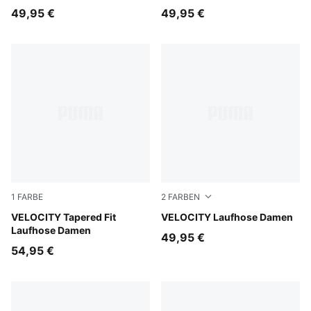
49,95 €
49,95 €
1
FARBE
2
FARBEN
Puma Black
VELOCITY Tapered Fit
Inky Depths
VELOCITY Laufhose Damen
Laufhose Damen
49,95 €
54,95 €