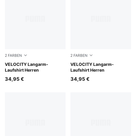
2
FARBEN
2
FARBEN
Inky Depths
VELOCITY Langarm-
Puma Black
VELOCITY Langarm-
Laufshirt Herren
Laufshirt Herren
34,95 €
34,95 €