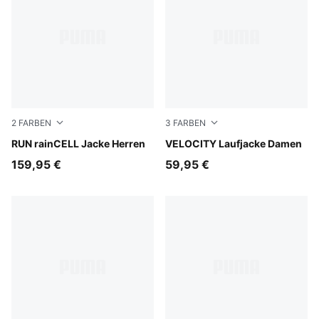
2
FARBEN
3
FARBEN
Puma Black
RUN rainCELL Jacke Herren
Light Lavender
VELOCITY Laufjacke Damen
159,95 €
59,95 €