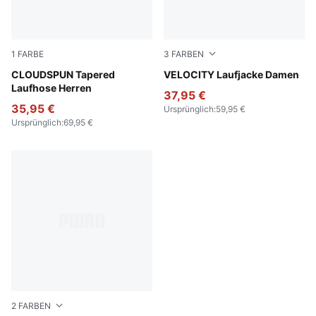
1
FARBE
3
FARBEN
Puma Black
CLOUDSPUN Tapered
Pure Pink
VELOCITY Laufjacke Damen
Laufhose Herren
37,95 €
35,95 €
Ursprünglich
:
59,95 €
Ursprünglich
:
69,95 €
2
FARBEN