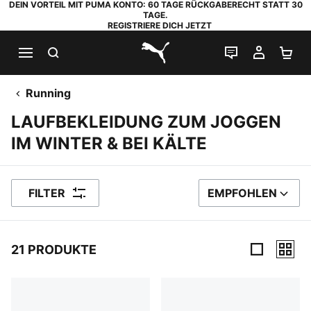
DEIN VORTEIL MIT PUMA KONTO: 60 TAGE RÜCKGABERECHT STATT 30
TAGE.
REGISTRIERE DICH JETZT
SUCHEN
LIVE-CHAT
MEIN K
WA
PUMA.com
Running
LAUFBEKLEIDUNG ZUM JOGGEN
IM WINTER & BEI KÄLTE
FILTER
EMPFOHLEN
SORTIEREN NACH
21 PRODUKTE
21 Produkte