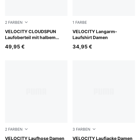
2
FARBEN
1
FARBE
Puma Black
VELOCITY CLOUDSPUN
Puma Black
VELOCITY Langarm-
Laufoberteil mit halbem
Laufshirt Damen
Reißverschluss Herren
49,95 €
34,95 €
2
FARBEN
3
FARBEN
Puma Black
VELOCITY Laufhose Damen
Puma Black
VELOCITY Laufjacke Damen