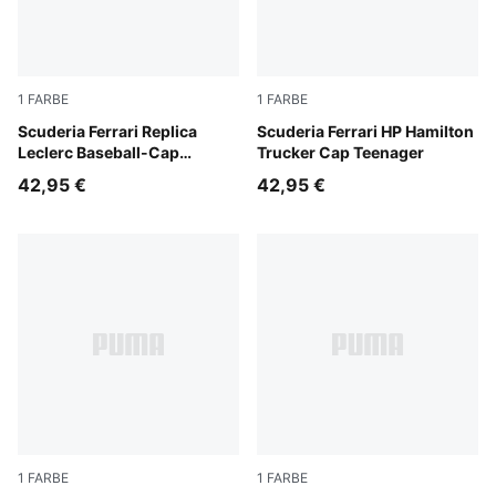
1
FARBE
1
FARBE
PUMA Red
Scuderia Ferrari Replica
PUMA Red
Scuderia Ferrari HP Hamilton
Leclerc Baseball-Cap
Trucker Cap Teenager
Teenager
42,95 €
42,95 €
1
FARBE
1
FARBE