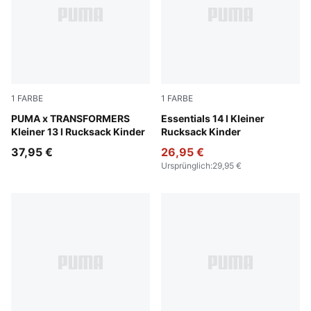
1
FARBE
1
FARBE
Racing Blue-For All Time Red
PUMA x TRANSFORMERS
Amarena
Essentials 14 l Kleiner
Kleiner 13 l Rucksack Kinder
Rucksack Kinder
37,95 €
26,95 €
Ursprünglich
:
29,95 €