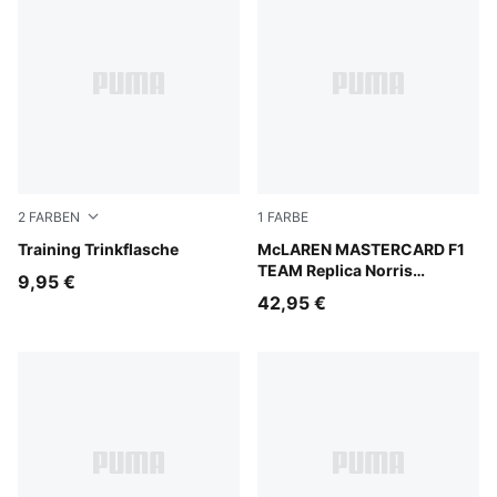
2
FARBEN
1
FARBE
Baltic Sea Blue
Training Trinkflasche
Papaya
McLAREN MASTERCARD F1
TEAM Replica Norris
9,95 €
Baseball-Cap Teenager
42,95 €