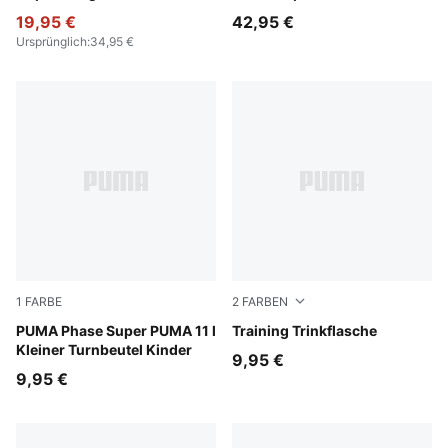
Baseball-Cap Teenager
19,95 €
42,95 €
Ursprünglich
:
34,95 €
1
FARBE
2
FARBEN
PUMA Black-Super Puma AOP
PUMA Phase Super PUMA 11 l
Puma Black
Training Trinkflasche
Kleiner Turnbeutel Kinder
9,95 €
9,95 €