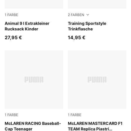
1
FARBE
2
FARBEN
Sand Dune-Animal AOP
Animal 9 l Extrakleiner
Puma Black
Training Sportstyle
Rucksack Kinder
Trinkflasche
27,95 €
14,95 €
1
FARBE
1
FARBE
Papaya
McLAREN RACING Baseball-
Papaya
McLAREN MASTERCARD F1
Cap Teenager
TEAM Replica Piastri