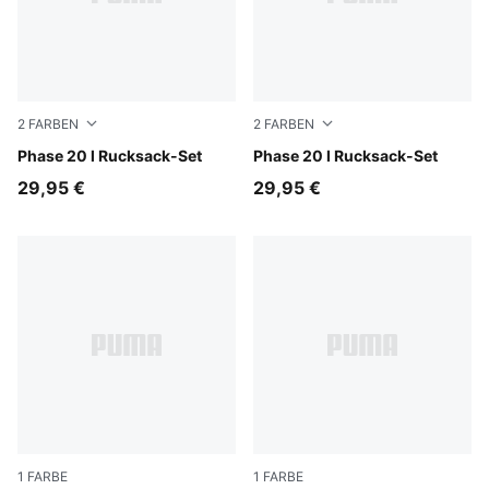
2
FARBEN
2
FARBEN
Créme De Mint-Midnight Petrol-AOP
Phase 20 l Rucksack-Set
Moody Gray-Smokey Gray-
Phase 20 l Rucksack-Set
29,95 €
29,95 €
1
FARBE
1
FARBE