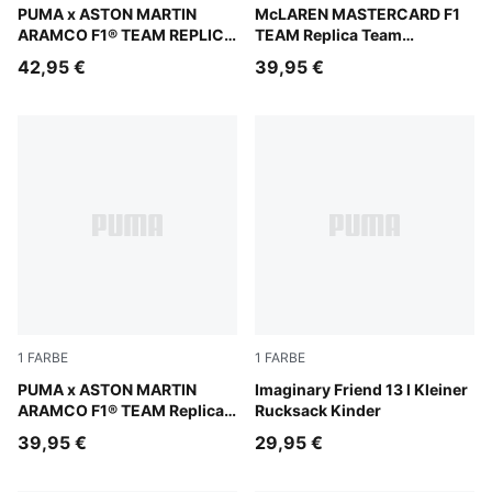
Green Lux
PUMA x ASTON MARTIN
Papaya
McLAREN MASTERCARD F1
ARAMCO F1® TEAM REPLICA
TEAM Replica Team
Alonso Baseball-Cap
Baseball-Cap Teenager
42,95 €
39,95 €
Teenager
1
FARBE
1
FARBE
Green Lux
PUMA x ASTON MARTIN
Alpine Snow-Animal AOP
Imaginary Friend 13 l Kleiner
ARAMCO F1® TEAM Replica
Rucksack Kinder
Team Baseball-Cap Teenager
39,95 €
29,95 €