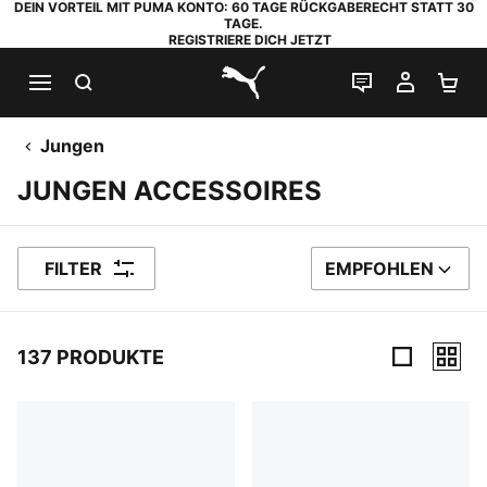
DEIN VORTEIL MIT PUMA KONTO: 60 TAGE RÜCKGABERECHT STATT 30
TAGE.
REGISTRIERE DICH JETZT
SUCHEN
LIVE-CHAT
MEIN K
WA
PUMA.com
Jungen
JUNGEN ACCESSOIRES
FILTER
EMPFOHLEN
SORTIEREN NACH
137 PRODUKTE
137 Produkte