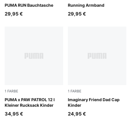
Puma Black
PUMA RUN Bauchtasche
Puma Black
Running Armband
29,95 €
29,95 €
1
FARBE
1
FARBE
Vibrant Green
PUMA x PAW PATROL 12 l
Chambray Blue
Imaginary Friend Dad Cap
Kleiner Rucksack Kinder
Kinder
34,95 €
24,95 €