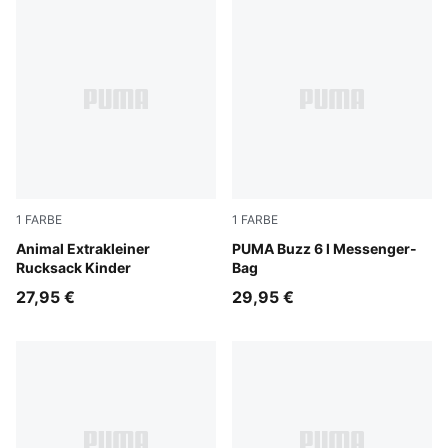
1
FARBE
1
FARBE
Toasted Almond
Animal Extrakleiner
Puma Black
PUMA Buzz 6 l Messenger-
Rucksack Kinder
Bag
27,95 €
29,95 €