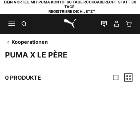
DEIN VORTEIL MIT PUMA KONTO: 60 TAGE RÜCKGABERECHT STATT 30
TAGE.
REGISTRIERE DICH JETZT
SUCHEN
LIVE-CHAT
MEIN K
WA
PUMA.com
Kooperationen
PUMA X LE PÈRE
0 PRODUKTE
0 Produkte