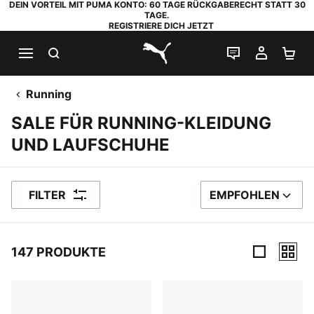
DEIN VORTEIL MIT PUMA KONTO: 60 TAGE RÜCKGABERECHT STATT 30
TAGE.
REGISTRIERE DICH JETZT
SUCHEN
LIVE-CHAT
MEIN K
WA
PUMA.com
Running
SALE FÜR RUNNING-KLEIDUNG
UND LAUFSCHUHE
FILTER
EMPFOHLEN
SORTIEREN NACH
147 PRODUKTE
147 Produkte