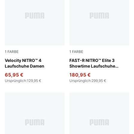
1
FARBE
1
FARBE
PUMA Black-PUMA White
Velocity NITRO™ 4
Poison Pink-PUMA White
FAST-R NITRO™ Elite 3
Laufschuhe Damen
Showtime Laufschuhe
Herren
65,95 €
180,95 €
Ursprünglich
:
129,95 €
Ursprünglich
:
299,95 €