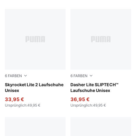
6
FARBEN
6
FARBEN
PUMA Black-PUMA White-PUMA Silver
Skyrocket Lite 2 Laufschuhe
Cool Dark Gray-PUMA Blac
Dasher Lite SLIPTECH™
Unisex
Laufschuhe Unisex
33,95 €
36,95 €
Ursprünglich
:
49,95 €
Ursprünglich
:
49,95 €