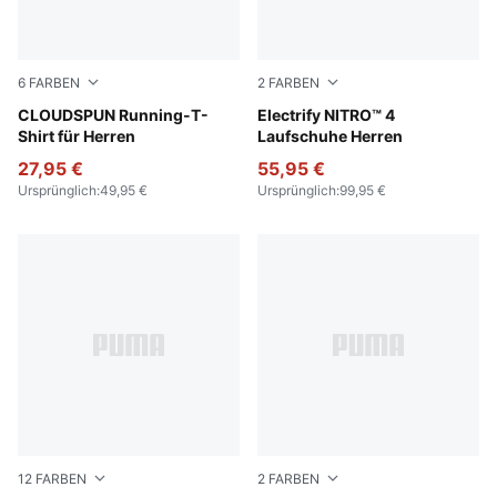
6
FARBEN
2
FARBEN
Puma White
CLOUDSPUN Running-T-
Apple Spritz-Lux Lime-PUM
Electrify NITRO™ 4
Shirt für Herren
Laufschuhe Herren
27,95 €
55,95 €
Ursprünglich
:
49,95 €
Ursprünglich
:
99,95 €
12
FARBEN
2
FARBEN