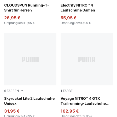
Apple Spritz
CLOUDSPUN Running-T-
Silver Mist-Apple Spritz
Electrify NITRO™ 4
Shirt für Herren
Laufschuhe Damen
26,95 €
55,95 €
Ursprünglich
:
49,95 €
Ursprünglich
:
99,95 €
6
FARBEN
1
FARBE
Lavendar Pop-Lilac Luster
Skyrocket Lite 2 Laufschuhe
PUMA Black-PUMA Silver
Voyage NITRO™ 4 GTX
Unisex
Trailrunning-Laufschuhe
Damen
31,95 €
102,95 €
Ursprünglich
:
49,95 €
Ursprünglich
:
169,95 €