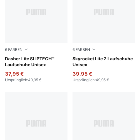
6
FARBEN
6
FARBEN
Jasmine Flower-Warm White-Rosy Outlook
Dasher Lite SLIPTECH™
PUMA Navy-PUMA White-P
Skyrocket Lite 2 Laufschuhe
Laufschuhe Unisex
Unisex
37,95 €
39,95 €
Ursprünglich
:
49,95 €
Ursprünglich
:
49,95 €