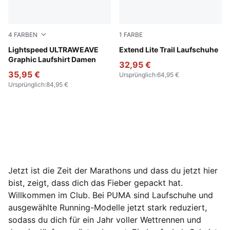
4
FARBEN
1
FARBE
Poison Pink
Lightspeed ULTRAWEAVE
Loden Green-PUMA Black-L
Extend Lite Trail Laufschuhe
Graphic Laufshirt Damen
32,95 €
35,95 €
Ursprünglich
:
64,95 €
Ursprünglich
:
84,95 €
Jetzt ist die Zeit der Marathons und dass du jetzt hier
bist, zeigt, dass dich das Fieber gepackt hat.
Willkommen im Club. Bei PUMA sind Laufschuhe und
ausgewählte Running-Modelle jetzt stark reduziert,
sodass du dich für ein Jahr voller Wettrennen und