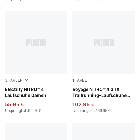
3
FARBEN
1
FARBE
PUMA Black-Apple Spritz
Electrify NITRO™ 4
PUMA Black-PUMA Silver
Voyage NITRO™ 4 GTX
Laufschuhe Damen
Trailrunning-Laufschuhe
Herren
55,95 €
102,95 €
Ursprünglich
:
99,95 €
Ursprünglich
:
169,95 €