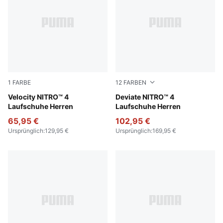
1
FARBE
12
FARBEN
PUMA Black-PUMA Silver
Velocity NITRO™ 4
Vibrant Silver-Lux Lime
Deviate NITRO™ 4
Laufschuhe Herren
Laufschuhe Herren
65,95 €
102,95 €
Ursprünglich
:
129,95 €
Ursprünglich
:
169,95 €