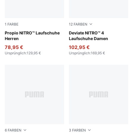
1
FARBE
12
FARBEN
Apple Spritz-Deep Plum
Propio NITRO™ Laufschuhe
Jasmine Flower-PUMA Whit
Deviate NITRO™ 4
Herren
Laufschuhe Damen
78,95 €
102,95 €
Ursprünglich
:
129,95 €
Ursprünglich
:
169,95 €
6
FARBEN
3
FARBEN