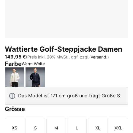
Wattierte Golf-Steppjacke Damen
149,95 €
(Preis inkl. 20% MwSt., ggf. zzgl.
Versand.
)
Farbe
Warm White
Warm White
Deep Navy
Das Model ist 171 cm groß und trägt Größe S.
Grösse
XS
S
M
L
XL
XXL
Größe
Größe
Größe
Größe
Größe
Größe