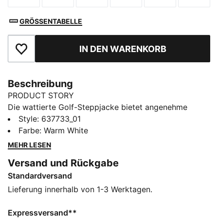
GRÖSSENTABELLE
IN DEN WARENKORB
Zu Favoriten hinzufügen
Beschreibung
PRODUCT STORY
Die wattierte Golf-Steppjacke bietet angenehme
Wärme ohne aufzutragen und unterstützt volle
Style
:
637733_01
Bewegungsfreiheit bei jedem Schwung. Das
Farbe
:
Warm White
superweiche CLOUDSPUN Material und der hohe
MEHR LESEN
Stretchanteil sorgen Runde für Runde für angenehmen
Versand und Rückgabe
Komfort.
Standardversand
FEATURES + VORTEILE
WINDSCHUTZ: Technische windCELL
Lieferung innerhalb von 1-3 Werktagen.
Materialkonstruktionen schützen vor windigen
Bedingungen und halten dich trocken und warm
Expressversand**