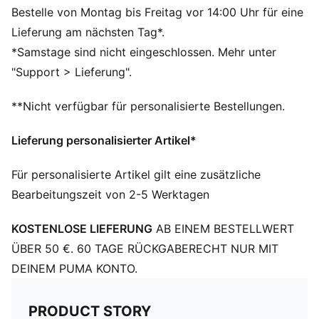
Hergestellt aus mindestens 50 % recycelten
Bestelle von Montag bis Freitag vor 14:00 Uhr für eine
Materialien
Lieferung am nächsten Tag*.
DETAILS
*Samstage sind nicht eingeschlossen. Mehr unter
Entworfen für: Golf
"Support > Lieferung".
Passform: Regulär
Länge: Standard-Jacke
**Nicht verfügbar für personalisierte Bestellungen.
Isoliert
Hauptmaterial: Webware
Lieferung personalisierter Artikel*
Verschluss: Durchgehender Reißverschluss
Lange Ärmel
Für personalisierte Artikel gilt eine zusätzliche
Taschen: Eingrifftaschen
Bearbeitungszeit von 2-5 Werktagen
CLOUDSPUN Gewebe sind superweich und bieten 4-
Wege-Stretch für volle Bewegungsfreiheit
KOSTENLOSE LIEFERUNG
AB EINEM BESTELLWERT
Charakteristische PUMA Branding-Details
ÜBER 50 €. 60 TAGE RÜCKGABERECHT NUR MIT
DEINEM PUMA KONTO.
PRODUCT STORY