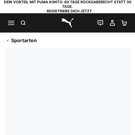
DEIN VORTEIL MIT PUMA KONTO: 60 TAGE RÜCKGABERECHT STATT 30
TAGE.
REGISTRIERE DICH JETZT
SUCHEN
LIVE-CHAT
MEIN K
WA
PUMA.com
Sportarten