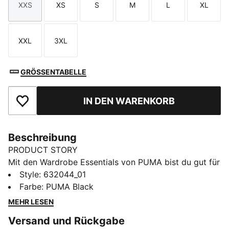
XXS
XS
S
M
L
XL
Größe
Größe
Größe
Größe
Größe
Größe
XXL
3XL
Größe
Größe
GRÖSSENTABELLE
IN DEN WARENKORB
Zu Favoriten hinzufügen
Beschreibung
PRODUCT STORY
Mit den Wardrobe Essentials von PUMA bist du gut für
den Tag ausgestattet. Deine Favoriten, wenn es
Style
:
632044_01
morgens schnell gehen muss. Diese vielseitigen Pieces
Farbe
:
PUMA Black
verbinden Retro-Vibes mit modernem Design für ein
MEHR LESEN
angenehmes Tragegefühl und einen coolen Look, egal
Versand und Rückgabe
wohin dein Tag dich führt.