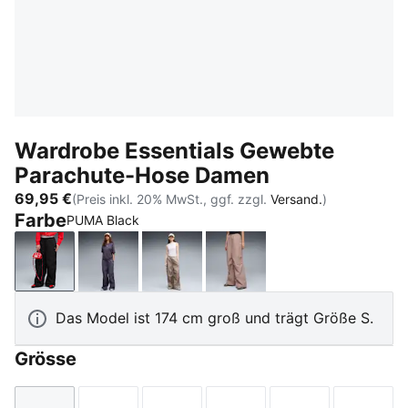
Wardrobe Essentials Gewebte
Parachute-Hose Damen
69,95 €
(Preis inkl. 20% MwSt., ggf. zzgl.
Versand.
)
Farbe
PUMA Black
PUMA Black
Inky Depths
Mouse Gray
Sandstone
Das Model ist 174 cm groß und trägt Größe S.
Grösse