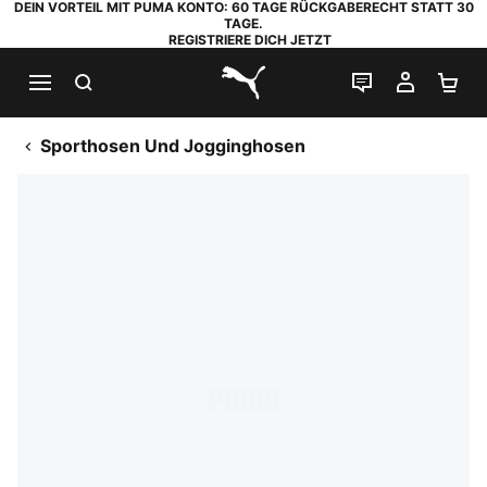
DEIN VORTEIL MIT PUMA KONTO: 60 TAGE RÜCKGABERECHT STATT 30
TAGE.
REGISTRIERE DICH JETZT
SUCHEN
LIVE-CHAT
MEIN K
WA
PUMA.com
Sporthosen Und Jogginghosen