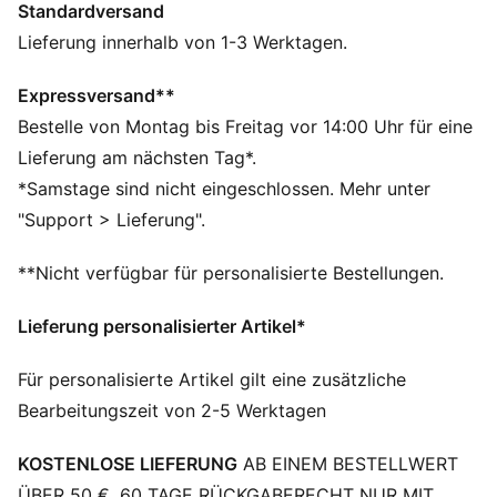
Standardversand
FEATURES + VORTEILE
Aus 100 % recyceltem Material, Besatz und Deko sind
Lieferung innerhalb von 1-3 Werktagen.
ausgenommen.
DETAILS
Expressversand**
Passform: Relaxed
Bestelle von Montag bis Freitag vor 14:00 Uhr für eine
Hauptmaterial: Ripstop
Lieferung am nächsten Tag*.
Verstellbare Kordelzüge an den Beinen
*Samstage sind nicht eingeschlossen. Mehr unter
Länge: Regulär
"Support > Lieferung".
Bundhöhe: Mittel
Elastischer Bund mit Tunnelzügen
**Nicht verfügbar für personalisierte Bestellungen.
Taschen: Nahttasche, Cargotaschen
Lieferung personalisierter Artikel*
Für personalisierte Artikel gilt eine zusätzliche
Bearbeitungszeit von 2-5 Werktagen
KOSTENLOSE LIEFERUNG
AB EINEM BESTELLWERT
ÜBER 50 €. 60 TAGE RÜCKGABERECHT NUR MIT