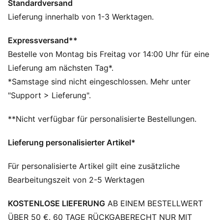
Standardversand
Hergestellt aus mindestens 20 % recycelter Baumwolle
DETAILS
Lieferung innerhalb von 1-3 Werktagen.
Regular Fit
160 g/m², Single-Jersey-Gewebe
Expressversand**
Reguläre Länge
Bestelle von Montag bis Freitag vor 14:00 Uhr für eine
Rundhalsausschnitt
Lieferung am nächsten Tag*.
Kurze Ärmel
*Samstage sind nicht eingeschlossen. Mehr unter
PUMA Branding-Details
"Support > Lieferung".
**Nicht verfügbar für personalisierte Bestellungen.
Lieferung personalisierter Artikel*
Für personalisierte Artikel gilt eine zusätzliche
Bearbeitungszeit von 2-5 Werktagen
KOSTENLOSE LIEFERUNG
AB EINEM BESTELLWERT
ÜBER 50 €. 60 TAGE RÜCKGABERECHT NUR MIT