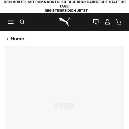
DEIN VORTEIL MIT PUMA KONTO: 60 TAGE RÜCKGABERECHT STATT 30
TAGE.
REGISTRIERE DICH JETZT
SUCHEN
LIVE-CHAT
MEIN K
WA
PUMA.com
Home