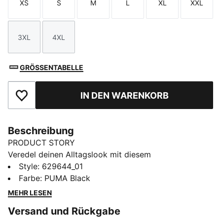
XS
S
M
L
XL
XXL
Größe
Größe
Größe
Größe
Größe
Größe
3XL
4XL
Größe
Größe
GRÖSSENTABELLE
IN DEN WARENKORB
Zu Favoriten hinzufügen
Beschreibung
PRODUCT STORY
Veredel deinen Alltagslook mit diesem
unverzichtbaren T-Shirt. Die elegante gestickte Logo
Style
:
629644_01
auf der Brust verleiht dem schlichten Design eine
Farbe
:
PUMA Black
besondere Note. Setze mit PUMA ein Zeichen und
MEHR LESEN
genieße mühelosen Style, wohin du auch gehst.
Versand und Rückgabe
FEATURES + VORTEILE