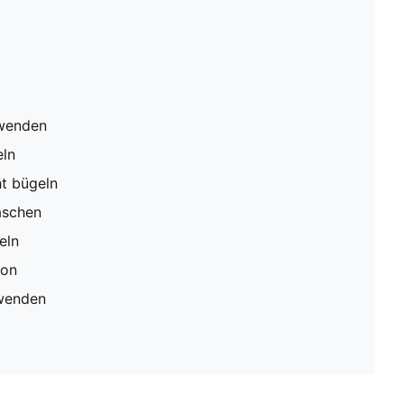
rwenden
eln
ht bügeln
aschen
eln
ion
rwenden