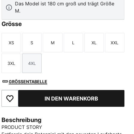
Das Model ist 180 cm groß und trägt Größe
M.
Grösse
XS
S
M
L
XL
XXL
Größe
Größe
Größe
Größe
Größe
Größe
3XL
4XL
Größe
Größe
GRÖSSENTABELLE
IN DEN WARENKORB
Zu Favoriten hinzufügen
Beschreibung
PRODUCT STORY