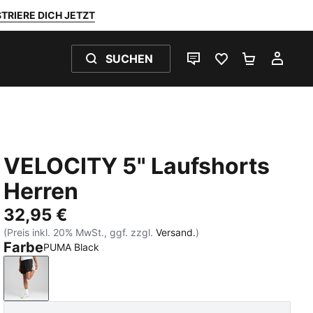
TRIERE DICH JETZT
SUCHEN
LIVE-CHAT
FAVORITEN 0
WARENKO
MEI
VELOCITY 5" Laufshorts
Herren
32,95 €
(Preis inkl. 20% MwSt., ggf. zzgl.
Versand.
)
Farbe
PUMA Black
PUMA Black