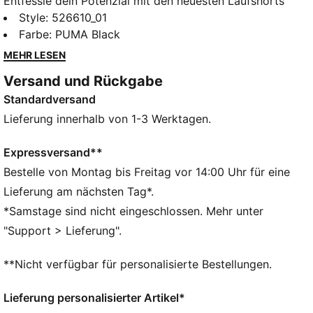
Entfessle dein Potenzial mit den neuesten Laufshorts
von PUMA. Mit ergonomischer Schnittführung für
Style
:
526610_01
mehr Bewegungsfreiheit, dryCELL Technologie, die
Farbe
:
PUMA Black
dich trocken hält, und praktischem Stauraum. Genau
MEHR LESEN
richtig für Gesundheitsenthusiasten, die jeden Lauf
Versand und Rückgabe
mit Style und Selbstvertrauen meistern wollen.
Standardversand
FEATURES + VORTEILE
Hergestellt aus mindestens 90 % recycelten
Lieferung innerhalb von 1-3 Werktagen.
Materialien.
dryCELL: Performance-Technologie, die Feuchtigkeit
Expressversand**
vom Körper ableitet und dafür sorgt, dass du beim
Bestelle von Montag bis Freitag vor 14:00 Uhr für eine
Training schweißfrei bleibst
Lieferung am nächsten Tag*.
DETAILS
*Samstage sind nicht eingeschlossen. Mehr unter
Regular Fit
"Support > Lieferung".
Hoher Bund
Beinabschluss über dem Knie
**Nicht verfügbar für personalisierte Bestellungen.
Ergonomischer Schnitt
PUMA Branding-Details
Lieferung personalisierter Artikel*