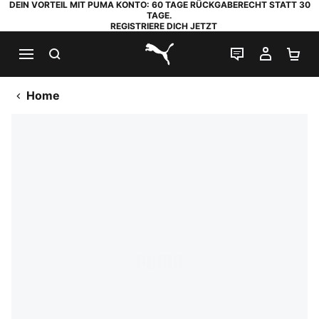
DEIN VORTEIL MIT PUMA KONTO: 60 TAGE RÜCKGABERECHT STATT 30
TAGE.
REGISTRIERE DICH JETZT
SUCHEN
LIVE-CHAT
MEIN K
WA
PUMA.com
Home