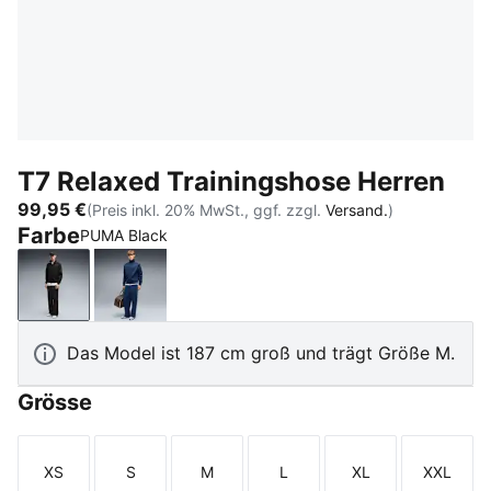
T7 Relaxed Trainingshose Herren
99,95 €
(Preis inkl. 20% MwSt., ggf. zzgl.
Versand.
)
Farbe
PUMA Black
PUMA Black
Persian Blue
Das Model ist 187 cm groß und trägt Größe M.
Grösse
XS
S
M
L
XL
XXL
Größe
Größe
Größe
Größe
Größe
Größe