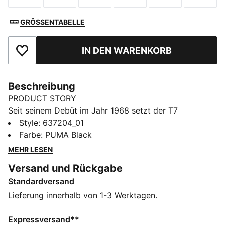
GRÖSSENTABELLE
IN DEN WARENKORB
Zu Favoriten hinzufügen
Beschreibung
PRODUCT STORY
Seit seinem Debüt im Jahr 1968 setzt der T7
Trainingsanzug mit seinen unverwechselbaren 7 cm
Style
:
637204_01
breiten Streifen immer wieder neue Style-Akzente.
Farbe
:
PUMA Black
Diese Hose greift den charakteristischen T7 Look mit
MEHR LESEN
klassischen Details und einem verstellbaren Bund auf.
Versand und Rückgabe
FEATURES + VORTEILE
Standardversand
Hergestellt aus mindestens 30 % recycelten
Materialien
Lieferung innerhalb von 1-3 Werktagen.
DETAILS
Entworfen für: Lifestyle by PUMA
Expressversand**