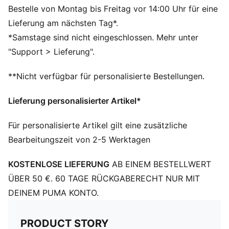
Passform: Relaxed
Bestelle von Montag bis Freitag vor 14:00 Uhr für eine
Länge: Regulär
Lieferung am nächsten Tag*.
Offener Saum
*Samstage sind nicht eingeschlossen. Mehr unter
Hauptmaterial: Spacer
"Support > Lieferung".
Elastischer Bund mit Tunnelzügen innen
Bundhöhe: Mittel
**Nicht verfügbar für personalisierte Bestellungen.
Taschen: Gesäßtasche, Seitentasche
Lieferung personalisierter Artikel*
Für personalisierte Artikel gilt eine zusätzliche
Bearbeitungszeit von 2-5 Werktagen
KOSTENLOSE LIEFERUNG
AB EINEM BESTELLWERT
ÜBER 50 €. 60 TAGE RÜCKGABERECHT NUR MIT
DEINEM PUMA KONTO.
PRODUCT STORY