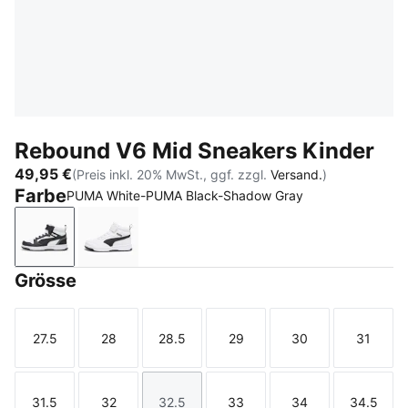
Rebound V6 Mid Sneakers Kinder
49,95 €
(Preis inkl. 20% MwSt., ggf. zzgl.
Versand.
)
Farbe
PUMA White-PUMA Black-Shadow Gray
PUMA White-PUMA Black-Shadow Gray
PUMA White-PUMA Black
Grösse
27.5
28
28.5
29
30
31
Größe
Größe
Größe
Größe
Größe
Größe
31.5
32
32.5
33
34
34.5