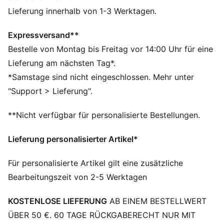
ist aus mindestens 20 % recyceltem Material
Lieferung innerhalb von 1-3 Werktagen.
hergestellt und der untere Teil besteht mindestens aus
10 % recyceltem Material für einen Schritt in eine
Expressversand**
bessere Zukunft.
Bestelle von Montag bis Freitag vor 14:00 Uhr für eine
SOFTFOAM+: Komfort-Innensohle zum Reinschlüpfen,
Lieferung am nächsten Tag*.
die dank der extradicken Ferse für eine weiche
*Samstage sind nicht eingeschlossen. Mehr unter
Dämpfung sorgt
"Support > Lieferung".
DETAILS
Obermaterial aus Synthetik
**Nicht verfügbar für personalisierte Bestellungen.
Gummizwischensohle
Gummilaufsohle
Lieferung personalisierter Artikel*
Gummibänder und Klettverschluss
PUMA Formstrip an der Innen- und Außenseite
Für personalisierte Artikel gilt eine zusätzliche
PUMA Branding-Details
Bearbeitungszeit von 2-5 Werktagen
Obermaterial: Synthetik, Textil; Futter: Textil;
Einlegesohle: Textil; Zwischensohle: Gummi; Laufsohle:
KOSTENLOSE LIEFERUNG
AB EINEM BESTELLWERT
Gummi
ÜBER 50 €. 60 TAGE RÜCKGABERECHT NUR MIT