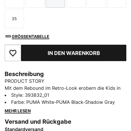
Größe
Größe
Größe
Größe
Größe
Größe
35
Größe
GRÖSSENTABELLE
IN DEN WARENKORB
Zu Favoriten hinzufügen
Beschreibung
PRODUCT STORY
Mit dem Rebound im Retro-Look erobern die Kids in
zeitloser Coolness den Court. Eine Hommage an das
Style
:
393832_01
goldene Zeitalter des Basketballs mit auffälligen
Farbe
:
PUMA White-PUMA Black-Shadow Gray
Kontrasten und superweicher Polsterung. Denn man
MEHR LESEN
kann das Spiel nicht früh genug beginnen.
Versand und Rückgabe
FEATURES + VORTEILE
Standardversand
Recycelte Bestandteile: Das Obermaterial des Schuhs