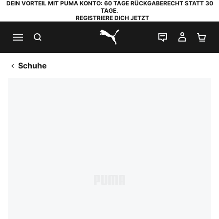
DEIN VORTEIL MIT PUMA KONTO: 60 TAGE RÜCKGABERECHT STATT 30
TAGE.
REGISTRIERE DICH JETZT
SUCHEN
LIVE-CHAT
MEIN K
WA
PUMA.com
Schuhe