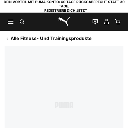
DEIN VORTEIL MIT PUMA KONTO: 60 TAGE RÜCKGABERECHT STATT 30
TAGE.
REGISTRIERE DICH JETZT
SUCHEN
LIVE-CHAT
MEIN K
WA
PUMA.com
Alle Fitness- Und Trainingsprodukte