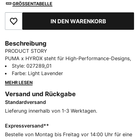
GRÖSSENTABELLE
IN DEN WARENKORB
Zu Favoriten hinzufügen
Beschreibung
PRODUCT STORY
PUMA x HYROX steht für High-Performance-Designs,
die speziell für das ultimative Fitness-Race entwickelt
Style
:
027289_01
wurden. Diese Trainingscap mit Grafik lässt sich für
Farbe
:
Light Lavender
den Koffer zusammenfalten und verfügt über
MEHR LESEN
feuchtigkeitsableitende dryCELL Technologie.
Versand und Rückgabe
FEATURES + VORTEILE
Standardversand
FEUCHTIGKEITSREGULIERUNG: Bleib trocken und fühl
dich wohl – dank dryCELL Funktionsmaterialien, die
Lieferung innerhalb von 1-3 Werktagen.
Feuchtigkeit von der Haut ableiten
GERINGES GEWICHT: Das ultraleichte ULTRAWEAVE
Expressversand**
Präzisionsgewebe mit feuchtigkeitsableitender
Bestelle von Montag bis Freitag vor 14:00 Uhr für eine