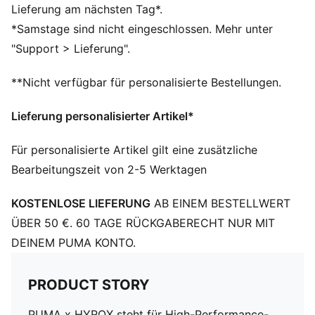
dryCELL Technologie sorgt für uneingeschränkte
Lieferung am nächsten Tag*.
Bewegungsfreiheit und trockenen Komfort
*Samstage sind nicht eingeschlossen. Mehr unter
Hergestellt aus mindestens 50 % recycelten
"Support > Lieferung".
Materialien
DETAILS
**Nicht verfügbar für personalisierte Bestellungen.
Entworfen für: Training
Faltbarer, weicher Schirm
Lieferung personalisierter Artikel*
HYROX x PUMA Allover-Digitalprint
Flacher Schnallenverschluss
Für personalisierte Artikel gilt eine zusätzliche
Charakteristische PUMA Designelemente
Bearbeitungszeit von 2-5 Werktagen
PUMA x HYROX Co-Branding-Details
KOSTENLOSE LIEFERUNG
AB EINEM BESTELLWERT
ÜBER 50 €. 60 TAGE RÜCKGABERECHT NUR MIT
DEINEM PUMA KONTO.
PRODUCT STORY
PUMA x HYROX steht für High-Performance-