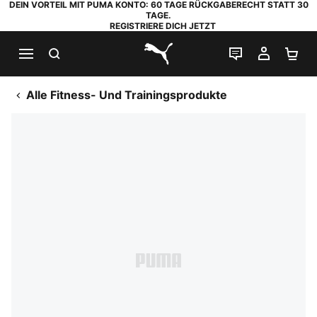
DEIN VORTEIL MIT PUMA KONTO: 60 TAGE RÜCKGABERECHT STATT 30
TAGE.
REGISTRIERE DICH JETZT
SUCHEN
LIVE-CHAT
MEIN K
WA
PUMA.com
Alle Fitness- Und Trainingsprodukte