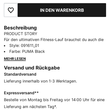
IN DEN WARENKORB
Zu Favoriten hinzufügen
Beschreibung
PRODUCT STORY
Für den ultimativen Fitness-Lauf brauchst du auch die
ultimative Ausrüstung. PUMA x HYROX geht in die
Style
:
091611_01
nächste Runde – mit neuen Designs, die speziell für
Farbe
:
PUMA Black
alle HYROX Athlet:innen da draußen entworfen
MEHR LESEN
wurden. Ganz egal, ob dein erstes HYROX Event oder
Versand und Rückgabe
eine neue persönliche Bestzeit auf dem Plan steht –
Standardversand
jedes Teil dieser Kollektion hält mit deiner Power mit.
FEATURES + VORTEILE
Lieferung innerhalb von 1-3 Werktagen.
Hergestellt aus mindestens 30 % recycelten
Materialien.
Expressversand**
DETAILS
Bestelle von Montag bis Freitag vor 14:00 Uhr für eine
Mehrere Taschen: Obere Tasche, Mesh-Innentasche,
Lieferung am nächsten Tag*.