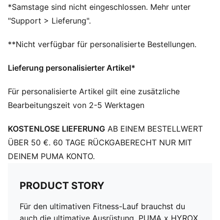
Reißverschluss-Innentaschen, Reißverschlusstasche für
*Samstage sind nicht eingeschlossen. Mehr unter
Wasserflasche
"Support > Lieferung".
Gepolstertes Rückenteil
Beschichteter Taschenboden
**Nicht verfügbar für personalisierte Bestellungen.
Bodenfach mit Reißverschluss für Schuhe
Verstellbare, gepolsterte Schulterriemen
Lieferung personalisierter Artikel*
Frontpartie mit Klettverschluss
Laptop-Hülle: Bis zu 17 Zoll
Für personalisierte Artikel gilt eine zusätzliche
Fassungsvermögen: 46 l
Bearbeitungszeit von 2-5 Werktagen
Abmessungen: H 56cm x B 29cm x T 20cm
Klettverschluss-Patch auf der Vorderseite zur
KOSTENLOSE LIEFERUNG
AB EINEM BESTELLWERT
Befestigung deiner HYROX-Badges
ÜBER 50 €. 60 TAGE RÜCKGABERECHT NUR MIT
DEINEM PUMA KONTO.
PRODUCT STORY
Für den ultimativen Fitness-Lauf brauchst du
auch die ultimative Ausrüstung. PUMA x HYROX