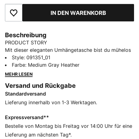
IN DEN WARENKORB
Zu Favoriten hinzufügen
Beschreibung
PRODUCT STORY
Mit dieser eleganten Umhängetasche bist du mühelos
organisiert. Mit einem Hauptfach mit Reißverschluss,
Style
:
091351_01
einem verstellbaren Schulterriemen und einem
Farbe
:
Medium Gray Heather
praktischen Tragegriff aus Gurtband ist sie perfekt für
MEHR LESEN
deine täglichen Abenteuer. Erlebe die perfekte
Versand und Rückgabe
Mischung aus Funktion und Style mit PUMA.
Standardversand
FEATURES + VORTEILE
Hergestellt aus mindestens 90 % recycelten
Lieferung innerhalb von 1-3 Werktagen.
Materialien
DETAILS
Expressversand**
Hauptfach mit Reißverschluss
Bestelle von Montag bis Freitag vor 14:00 Uhr für eine
Innentasche mit Einschub
Lieferung am nächsten Tag*.