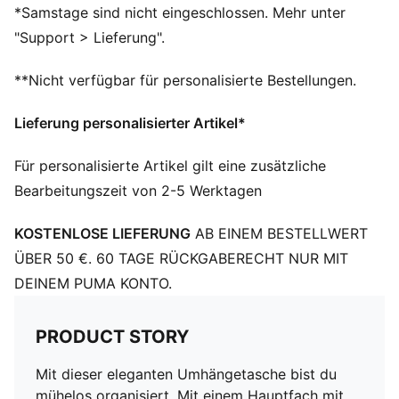
Verstellbarer Schulterriemen
*Samstage sind nicht eingeschlossen. Mehr unter
Praktischer Tragegriff aus Gurtband
"Support > Lieferung".
PUMA Branding-Details
**Nicht verfügbar für personalisierte Bestellungen.
Lieferung personalisierter Artikel*
Für personalisierte Artikel gilt eine zusätzliche
Bearbeitungszeit von 2-5 Werktagen
KOSTENLOSE LIEFERUNG
AB EINEM BESTELLWERT
ÜBER 50 €. 60 TAGE RÜCKGABERECHT NUR MIT
DEINEM PUMA KONTO.
PRODUCT STORY
Mit dieser eleganten Umhängetasche bist du
mühelos organisiert. Mit einem Hauptfach mit