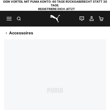
DEIN VORTEIL MIT PUMA KONTO: 60 TAGE RÜCKGABERECHT STATT 30
TAGE.
REGISTRIERE DICH JETZT
SUCHEN
LIVE-CHAT
MEIN K
WA
PUMA.com
Accessoires