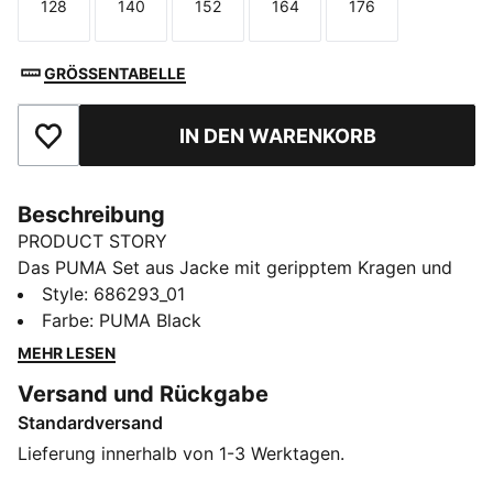
128
140
152
164
176
Größe
Größe
Größe
Größe
Größe
GRÖSSENTABELLE
IN DEN WARENKORB
Zu Favoriten hinzufügen
Beschreibung
PRODUCT STORY
Das PUMA Set aus Jacke mit geripptem Kragen und
einer Hose mit elastischem Bund und innenliegendem
Style
:
686293_01
Kordelzug sorgt für einen perfekten Sitz. Das PUMA
Farbe
:
PUMA Black
No. 1 Logo als Gummiprint verleiht dem Set einen
MEHR LESEN
besonderen Touch und ist der ideale Begleiter bei allen
Versand und Rückgabe
Aktivitäten.
Standardversand
FEATURES + VORTEILE
Hergestellt aus mindestens 90 % recycelten
Lieferung innerhalb von 1-3 Werktagen.
Materialien