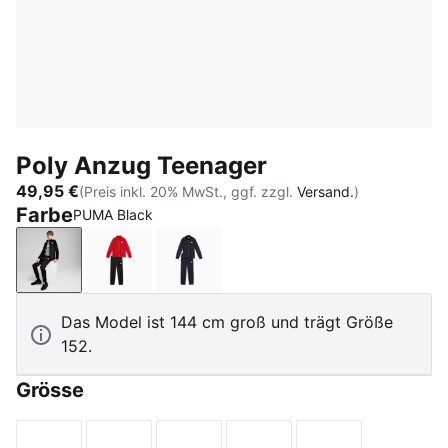
Poly Anzug Teenager
49,95 €
(Preis inkl. 20% MwSt., ggf. zzgl.
Versand.
)
Farbe
PUMA Black
PUMA Black
For All Time Red
New Navy
Das Model ist 144 cm groß und trägt Größe
152.
Grösse