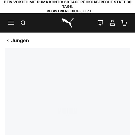
DEIN VORTEIL MIT PUMA KONTO: 60 TAGE RÜCKGABERECHT STATT 30
TAGE.
REGISTRIERE DICH JETZT
SUCHEN
LIVE-CHAT
MEIN K
WA
PUMA.com
Jungen