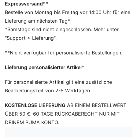
DETAILS
Expressversand**
Regular Fit
Bestelle von Montag bis Freitag vor 14:00 Uhr für eine
Gerippter Kragen
Lieferung am nächsten Tag*.
Elastischer Bund mit Tunnelzug innen
*Samstage sind nicht eingeschlossen. Mehr unter
PUMA No. 1 Logo als Gummidruck
"Support > Lieferung".
PUMA Branding-Details
**Nicht verfügbar für personalisierte Bestellungen.
Lieferung personalisierter Artikel*
Für personalisierte Artikel gilt eine zusätzliche
Bearbeitungszeit von 2-5 Werktagen
KOSTENLOSE LIEFERUNG
AB EINEM BESTELLWERT
ÜBER 50 €. 60 TAGE RÜCKGABERECHT NUR MIT
DEINEM PUMA KONTO.