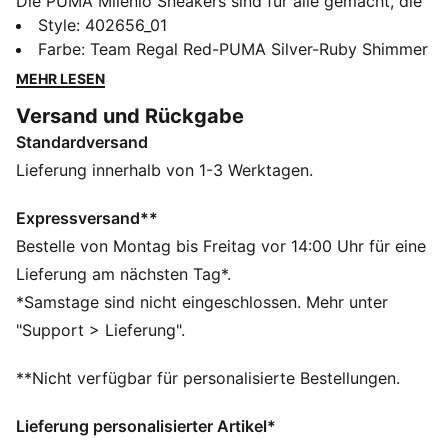
Die PUMA Milenio Sneakers sind für alle gemacht, die
ein futuristisches Design suchen. Mit ihrer bequemen
Style
:
402656_01
Passform sind diese Sneakers perfekt für alle, die
Farbe
:
Team Regal Red-PUMA Silver-Ruby Shimmer
immer in Bewegung sind. Ganz egal, ob du in der
MEHR LESEN
Stadt unterwegs bist oder einen entspannten Tag
Versand und Rückgabe
verbringst – der Milenio bringt eine sportliche Note in
Standardversand
deinen Look.
FEATURES + VORTEILE
Lieferung innerhalb von 1-3 Werktagen.
SOFTFOAM+: Komfort-Innensohle zum Reinschlüpfen,
die dank der extradicken Ferse für eine weiche
Expressversand**
Dämpfung sorgt
Bestelle von Montag bis Freitag vor 14:00 Uhr für eine
IMEVA: Material von PUMA für ein leichtes und
Lieferung am nächsten Tag*.
komfortables Tragegefühl
*Samstage sind nicht eingeschlossen. Mehr unter
DETAILS
"Support > Lieferung".
Breite: Regulär
Zehentyp: Abgerundet
**Nicht verfügbar für personalisierte Bestellungen.
Verschluss: Schnürsenkel
Absatzart: Flach
Lieferung personalisierter Artikel*
PUMA Branding-Details