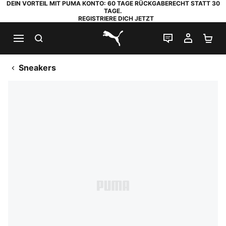
DEIN VORTEIL MIT PUMA KONTO: 60 TAGE RÜCKGABERECHT STATT 30
TAGE.
REGISTRIERE DICH JETZT
SUCHEN
LIVE-CHAT
MEIN K
WA
PUMA.com
Sneakers