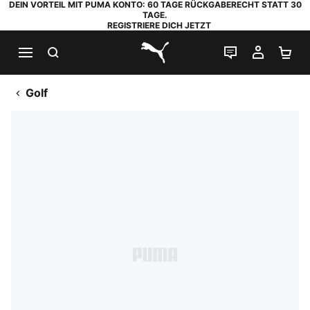
DEIN VORTEIL MIT PUMA KONTO: 60 TAGE RÜCKGABERECHT STATT 30
TAGE.
REGISTRIERE DICH JETZT
SUCHEN
LIVE-CHAT
MEIN K
WA
PUMA.com
Golf