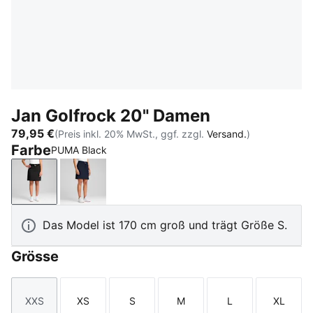
Jan Golfrock 20" Damen
79,95 €
(Preis inkl. 20% MwSt., ggf. zzgl.
Versand.
)
Farbe
PUMA Black
PUMA Black
Deep Navy
Das Model ist 170 cm groß und trägt Größe S.
Grösse
XXS
XS
S
M
L
XL
Größe
Größe
Größe
Größe
Größe
Größe