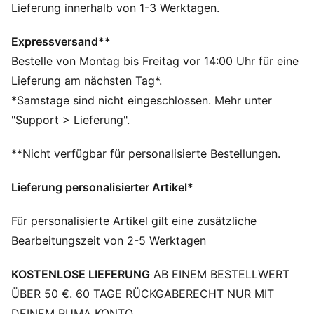
FEATURES + VORTEILE
Lieferung innerhalb von 1-3 Werktagen.
dryCELL: Performance-Technologie, die Feuchtigkeit
vom Körper ableitet und dafür sorgt, dass du beim
Expressversand**
Training schweißfrei bleibst
Bestelle von Montag bis Freitag vor 14:00 Uhr für eine
Hergestellt aus mindestens 50 % recycelten
Lieferung am nächsten Tag*.
Materialien
*Samstage sind nicht eingeschlossen. Mehr unter
DETAILS
"Support > Lieferung".
Regular Fit
Twill-Material
**Nicht verfügbar für personalisierte Bestellungen.
Knielang
Hoher Bund
Lieferung personalisierter Artikel*
PUMA Branding-Details
54% Polyester recycelt, 46% Polyester
Für personalisierte Artikel gilt eine zusätzliche
Bearbeitungszeit von 2-5 Werktagen
KOSTENLOSE LIEFERUNG
AB EINEM BESTELLWERT
ÜBER 50 €. 60 TAGE RÜCKGABERECHT NUR MIT
DEINEM PUMA KONTO.