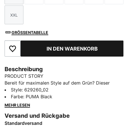
XXL
Größe
GRÖSSENTABELLE
IN DEN WARENKORB
Zu Favoriten hinzufügen
Beschreibung
PRODUCT STORY
Bereit für maximalen Style auf dem Grün? Dieser
PUMA Golfrock kommt mit Vier-Wege-Stretch und
Style
:
629260_02
PWRSHAPE Bund für eine tadellose Passform und
Farbe
:
PUMA Black
uneingeschränkte Bewegungsfreiheit. Mit gebondetem
MEHR LESEN
Bund und Flatlock-Nähten – entwickelt für Golferinnen,
Versand und Rückgabe
die Wert auf Performance und einen schicken,
Standardversand
zeitgemäßen Look legen.