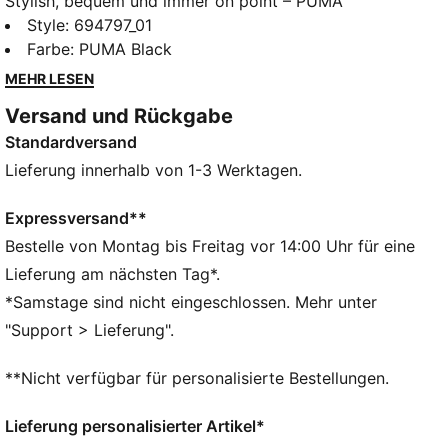
Stylish, bequem und immer on point – PUMA
Essentials sind entspannte Essentials für entspannte
Style
:
694797_01
Tage. Ob entspannte Tage oder lange Nächte – diese
Farbe
:
PUMA Black
Hose überzeugt mit einem weichen Fleecematerial
MEHR LESEN
und einer lässigen Passform.
Versand und Rückgabe
FEATURES + VORTEILE
Standardversand
Hergestellt aus mindestens 50 % recyceltem Material.
DETAILS
Lieferung innerhalb von 1-3 Werktagen.
Entworfen für: Lifestyle by PUMA
Passform: Relaxed
Expressversand**
Länge: Regulär
Bestelle von Montag bis Freitag vor 14:00 Uhr für eine
Offener Saum
Lieferung am nächsten Tag*.
Hauptmaterial: Fleece
*Samstage sind nicht eingeschlossen. Mehr unter
Bundhöhe: Mittel
"Support > Lieferung".
**Nicht verfügbar für personalisierte Bestellungen.
Lieferung personalisierter Artikel*