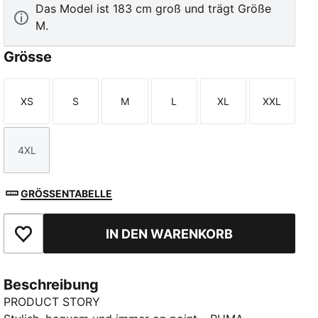
Das Model ist 183 cm groß und trägt Größe
M.
Grösse
XS
S
M
L
XL
XXL
Größe
Größe
Größe
Größe
Größe
Größe
4XL
Größe
GRÖSSENTABELLE
IN DEN WARENKORB
Zu Favoriten hinzufügen
Beschreibung
PRODUCT STORY