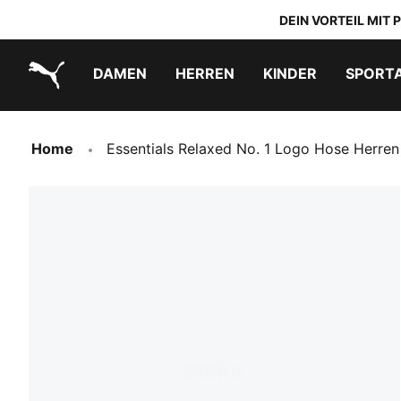
DEIN VORTEIL MIT
DAMEN
HERREN
KINDER
SPORT
PUMA.com
PUMA x TRANSFORMERS
PUMA x DORA THE EXPLORER
Schuhe zum Reinschlüpfen
Home
Essentials Relaxed No. 1 Logo Hose Herren