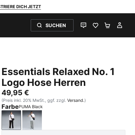
TRIERE DICH JETZT
SUCHEN
LIVE-CHAT
FAVORITEN 0
WARENKO
MEI
Essentials Relaxed No. 1
Logo Hose Herren
49,95 €
(Preis inkl. 20% MwSt., ggf. zzgl.
Versand.
)
Farbe
PUMA Black
PUMA Black
Medium Gray Heather