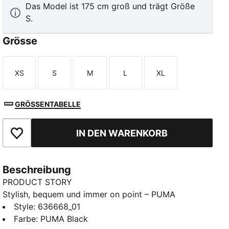
Das Model ist 175 cm groß und trägt Größe
S.
Grösse
XS
S
M
L
XL
Größe
Größe
Größe
Größe
Größe
GRÖSSENTABELLE
IN DEN WARENKORB
Zu Favoriten hinzufügen
Beschreibung
PRODUCT STORY
Stylish, bequem und immer on point – PUMA
Essentials sind entspannte Essentials für entspannte
Style
:
636668_01
Tage. Dieses Oversized T-Shirt bringt den lässigen
Farbe
:
PUMA Black