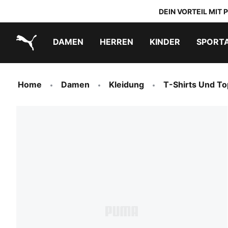
DEIN VORTEIL MIT
DAMEN
HERREN
KINDER
SPORT
PUMA.com
PUMA x TRANSFORMERS
PUMA x DORA THE EXPLORER
Schuhe zum Reinschlüpfen
Home
Damen
Kleidung
T-Shirts Und T