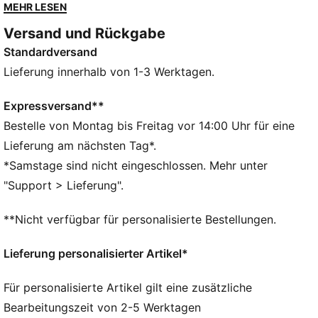
Essentials Look auf den Punkt – locker, fließend, easy.
MEHR LESEN
DETAILS
Versand und Rückgabe
Entworfen für: Lifestyle by PUMA
Standardversand
Passform: Oversized
Länge: Regulär
Lieferung innerhalb von 1-3 Werktagen.
Ausschnitt: Rundhalsausschnitt
Hauptmaterial: Single Jersey
Expressversand**
Kurze Ärmel
Bestelle von Montag bis Freitag vor 14:00 Uhr für eine
Lieferung am nächsten Tag*.
*Samstage sind nicht eingeschlossen. Mehr unter
"Support > Lieferung".
**Nicht verfügbar für personalisierte Bestellungen.
Lieferung personalisierter Artikel*
Für personalisierte Artikel gilt eine zusätzliche
Bearbeitungszeit von 2-5 Werktagen