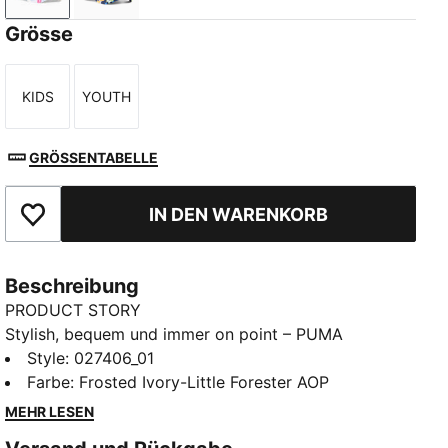
Grösse
KIDS
YOUTH
Größe
Größe
GRÖSSENTABELLE
IN DEN WARENKORB
Zu Favoriten hinzufügen
Beschreibung
PRODUCT STORY
Stylish, bequem und immer on point – PUMA
Essentials sind entspannte Essentials für entspannte
Style
:
027406_01
Tage. Sonne raus, Cap auf, los geht's. Diese Baseball-
Farbe
:
Frosted Ivory-Little Forester AOP
Cap ist mit ihrem Allover-Print und dem 3D-Logo
MEHR LESEN
überall dort dabei, wo etwas los ist.