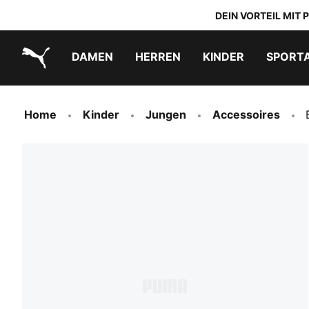
DEIN VORTEIL MIT
DAMEN
HERREN
KINDER
SPORT
PUMA.com
PUMA x TRANSFORMERS
PUMA x DORA THE EXPLORER
Schuhe zum Reinschlüpfen
Home
Kinder
Jungen
Accessoires