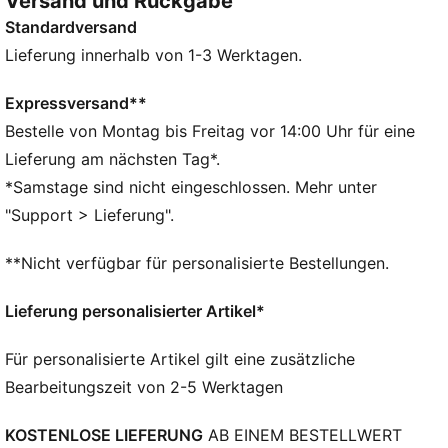
Versand und Rückgabe
DETAILS
Standardversand
Entworfen für: Alltagsbekleidung
Charakteristische PUMA Designelemente
Lieferung innerhalb von 1-3 Werktagen.
Regular Fit
Gebogener Schirm
Expressversand**
Verstellbarer Riemenverschluss mit Klettverschluss-
Bestelle von Montag bis Freitag vor 14:00 Uhr für eine
System
Lieferung am nächsten Tag*.
PUMA Teenager: Empfohlen für ältere Kinder und
*Samstage sind nicht eingeschlossen. Mehr unter
Teenager zwischen 8 und 16 Jahren
"Support > Lieferung".
**Nicht verfügbar für personalisierte Bestellungen.
Lieferung personalisierter Artikel*
Für personalisierte Artikel gilt eine zusätzliche
Bearbeitungszeit von 2-5 Werktagen
KOSTENLOSE LIEFERUNG
AB EINEM BESTELLWERT