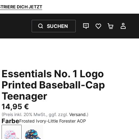
TRIERE DICH JETZT
SUCHEN
LIVE-CHAT
FAVORITEN 0
WARENKO
MEI
Essentials No. 1 Logo
Printed Baseball-Cap
Teenager
14,95 €
(Preis inkl. 20% MwSt., ggf. zzgl.
Versand.
)
Farbe
Frosted Ivory-Little Forester AOP
Frosted Ivory-Little Forester AOP
PUMA Navy-Sporty Dino AOP