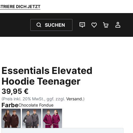
TRIERE DICH JETZT
SUCHEN
LIVE-CHAT
FAVORITEN 0
WARENKO
MEI
Essentials Elevated
Hoodie Teenager
39,95 €
(Preis inkl. 20% MwSt., ggf. zzgl.
Versand.
)
Farbe
Chocolate Fondue
Chocolate Fondue
Moody Gray
Fuchsia Glow