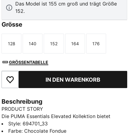
Das Model ist 155 cm groß und trägt Größe
152.
Grösse
128
140
152
164
176
Größe
Größe
Größe
Größe
Größe
GRÖSSENTABELLE
IN DEN WARENKORB
Zu Favoriten hinzufügen
Beschreibung
PRODUCT STORY
Die PUMA Essentials Elevated Kollektion bietet
sportlich inspirierte Details und einen mühelosen
Style
:
694701_33
Alltagsstyle für gehobenen Komfort. Dieser Fleece-
Farbe
:
Chocolate Fondue