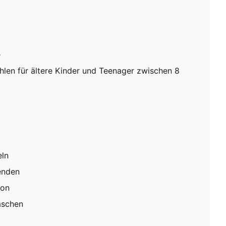
e
en für ältere Kinder und Teenager zwischen 8
eln
enden
ion
aschen