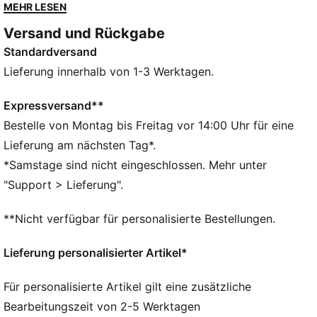
Hoodie greift genau diesen Spirit auf und kombiniert
MEHR LESEN
kuschelige Wärme mit weichem Komfort für den
Versand und Rückgabe
Alltag.
Standardversand
FEATURES + VORTEILE
Hergestellt aus mindestens 50 % recyceltem Material.
Lieferung innerhalb von 1-3 Werktagen.
DETAILS
Entworfen für: Alltagsbekleidung
Expressversand**
Passform: Regulär
Bestelle von Montag bis Freitag vor 14:00 Uhr für eine
Länge: Regulär
Lieferung am nächsten Tag*.
Mit Kapuze
*Samstage sind nicht eingeschlossen. Mehr unter
Hauptmaterial: Fleece
"Support > Lieferung".
Lange Ärmel
Taschen: Kängurutasche
**Nicht verfügbar für personalisierte Bestellungen.
PUMA Teenager: Empfohlen für ältere Kinder und
Teenager zwischen 8 und 16 Jahren
Lieferung personalisierter Artikel*
Für personalisierte Artikel gilt eine zusätzliche
Bearbeitungszeit von 2-5 Werktagen