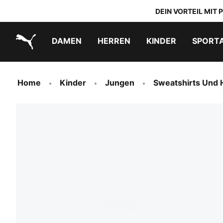
DEIN VORTEIL MIT
DAMEN
HERREN
KINDER
SPORT
PUMA.com
PUMA x DORA THE EXPLORER
Schuhe zum Reinschlüpfen
Home
Kinder
Jungen
Sweatshirts Und 