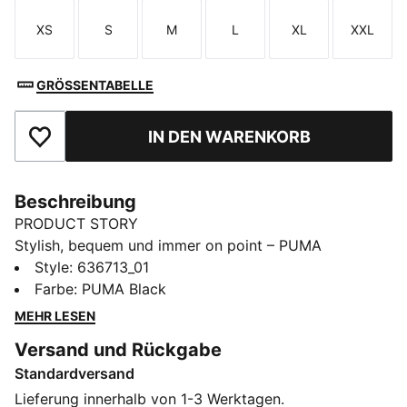
XS
S
M
L
XL
XXL
Größe
Größe
Größe
Größe
Größe
Größe
GRÖSSENTABELLE
IN DEN WARENKORB
Zu Favoriten hinzufügen
Beschreibung
PRODUCT STORY
Stylish, bequem und immer on point – PUMA
Essentials sind entspannte Essentials für entspannte
Style
:
636713_01
Tage. Dank Vier-Wege-Stretch und lockerer Passform
Farbe
:
PUMA Black
macht diese Hose jede Bewegung mit. Die windCELL
MEHR LESEN
Technologie sorgt unterwegs für angenehmen
Versand und Rückgabe
Tragekomfort.
Standardversand
FEATURES + VORTEILE
VIER-WEGES-TRETCH, WINDSCHUTZ: Technische
Lieferung innerhalb von 1-3 Werktagen.