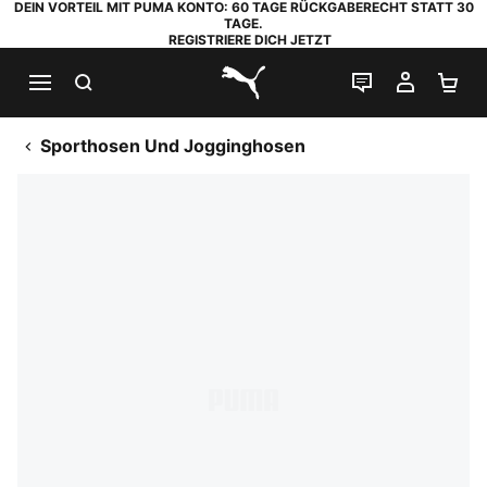
DEIN VORTEIL MIT PUMA KONTO: 60 TAGE RÜCKGABERECHT STATT 30
TAGE.
REGISTRIERE DICH JETZT
SUCHEN
LIVE-CHAT
MEIN K
WA
PUMA.com
Sporthosen Und Jogginghosen