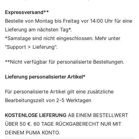
windCELL Materialkonstruktionen schützen vor
windigen Bedingungen und halten dich trocken und
Expressversand**
warm
Bestelle von Montag bis Freitag vor 14:00 Uhr für eine
Hergestellt aus mindestens 50 % recycelten
Lieferung am nächsten Tag*.
Materialien.
*Samstage sind nicht eingeschlossen. Mehr unter
DETAILS
"Support > Lieferung".
Entworfen für: Lifestyle by PUMA
Passform: Relaxed
**Nicht verfügbar für personalisierte Bestellungen.
Länge: Regulär
Offener Saum
Lieferung personalisierter Artikel*
Hauptmaterial: Webware
Bundhöhe: Mittel
Für personalisierte Artikel gilt eine zusätzliche
Taschen: Paspeltasche, Seitentasche
Bearbeitungszeit von 2-5 Werktagen
KOSTENLOSE LIEFERUNG
AB EINEM BESTELLWERT
ÜBER 50 €. 60 TAGE RÜCKGABERECHT NUR MIT
DEINEM PUMA KONTO.