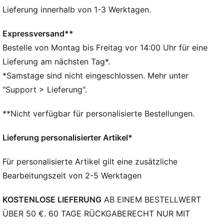
die Haut atmen. Die Handfläche ist mit Veloursleder
Lieferung innerhalb von 1-3 Werktagen.
und Polsterung für zusätzlichen Komfort ausgekleidet
und mit rutschfesten Punkten überzogen, damit du
Expressversand**
Hanteln, Langhanteln und Gewichte mühelos greifen
Bestelle von Montag bis Freitag vor 14:00 Uhr für eine
kannst. Auf dem Handrücken ist ein Gummizug
Lieferung am nächsten Tag*.
eingewebt und mit dem Klettverschluss kannst du ihn
*Samstage sind nicht eingeschlossen. Mehr unter
dir perfekt anpassen. Das PUMA Branding befindet
"Support > Lieferung".
sich auf dem Handrücken und auf dem gewebten
Etikett an der Seitennaht.
**Nicht verfügbar für personalisierte Bestellungen.
FEATURES + VORTEILE
Hergestellt aus mindestens 20 % recycelten
Lieferung personalisierter Artikel*
Materialien
DETAILS
Für personalisierte Artikel gilt eine zusätzliche
Aufgedruckte Anti-Rutsch-Punkte
Bearbeitungszeit von 2-5 Werktagen
Mesh-Einsatz auf der Handfläche
Elastisches Material auf dem Handrücken
KOSTENLOSE LIEFERUNG
AB EINEM BESTELLWERT
ÜBER 50 €. 60 TAGE RÜCKGABERECHT NUR MIT