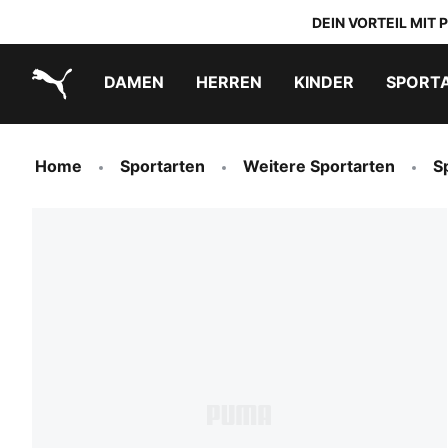
DEIN VORTEIL MIT
DAMEN
HERREN
KINDER
SPORT
PUMA.com
PUMA x TRANSFORMERS
PUMA x DORA THE EXPLORER
Schuhe zum Reinschlüpfen
Home
Sportarten
Weitere Sportarten
S