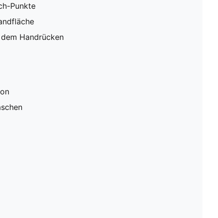
ch-Punkte
andfläche
uf dem Handrücken
ion
aschen