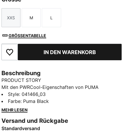
XXS
M
L
Größe
Größe
Größe
GRÖSSENTABELLE
IN DEN WARENKORB
Zu Favoriten hinzufügen
Beschreibung
PRODUCT STORY
Mit den PWRCool-Eigenschaften von PUMA
ausgestattet, wirken diese Trainingshandschuhe wie
Style
:
041466_03
eine zweite Haut – aber nur, wenn eine zweite Haut
Farbe
:
Puma Black
optimierte Griffeigenschaften und verbesserte
MEHR LESEN
Belüftungsfunktionen hätte. Strategisch platzierte
Versand und Rückgabe
adaptive Materialien ziehen sich durch diese
Standardversand
Handschuhe, fördern die Luftzirkulation und lassen