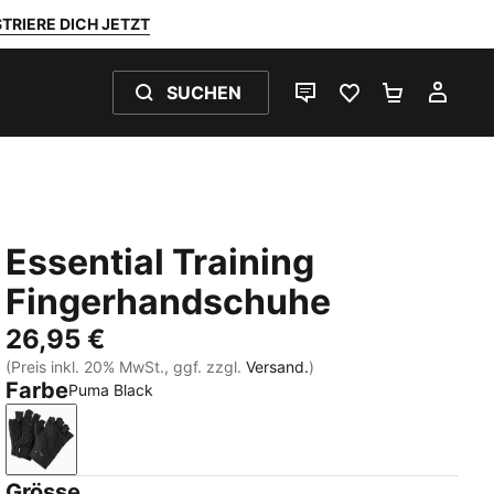
TRIERE DICH JETZT
SUCHEN
LIVE-CHAT
FAVORITEN 0
WARENKO
MEI
Essential Training
Fingerhandschuhe
26,95 €
(Preis inkl. 20% MwSt., ggf. zzgl.
Versand.
)
Farbe
Puma Black
Puma Black
Grösse