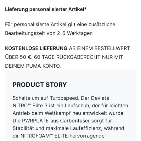
ULTRAWEAVE: Ultraleichtes, technisches Gewebe mit
Lieferung personalisierter Artikel*
einem strukturierten 4-Wege-Stretch, der Gewicht und
Reibung reduziert. Entwickelt für Sportler, die
Für personalisierte Artikel gilt eine zusätzliche
Geschwindigkeit und Kraft steigern möchten
Bearbeitungszeit von 2-5 Werktagen
DETAILS
Regular Fit
KOSTENLOSE LIEFERUNG
AB EINEM BESTELLWERT
ULTRAWEAVE Obermaterial
Standhöhe: 40 mm/32 mm
ÜBER 50 €. 60 TAGE RÜCKGABERECHT NUR MIT
Gewicht: 194 g (bei Schuhgröße 42)
DEINEM PUMA KONTO.
Sprengung: 8 mm
Empfohlen für: neutrale Pronation
PRODUCT STORY
Obermaterial: Synthetik; Futter: Textil; Einlegesohle:
Textil; Außensohle: Gummi
Schalte um auf Turbospeed. Der Deviate
NITRO™ Elite 3 ist ein Laufschuh, der für leichten
Antrieb beim Wettkampf neu entwickelt wurde.
Die PWRPLATE aus Carbonfaser sorgt für
Stabilität und maximale Laufeffizienz, während
dir NITROFOAM™ ELITE hervorragende