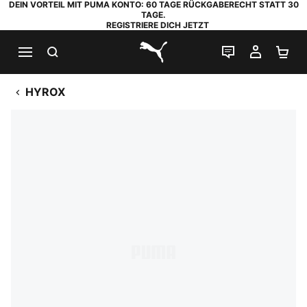
DEIN VORTEIL MIT PUMA KONTO: 60 TAGE RÜCKGABERECHT STATT 30
TAGE.
REGISTRIERE DICH JETZT
SUCHEN
LIVE-CHAT
MEIN K
WA
PUMA.com
HYROX