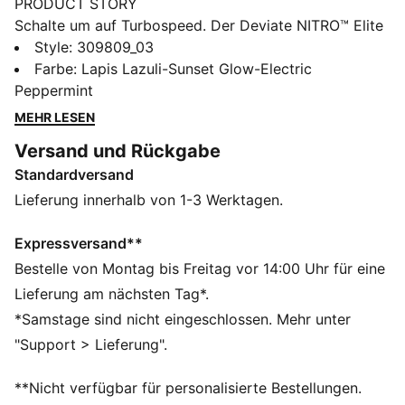
PRODUCT STORY
Schalte um auf Turbospeed. Der Deviate NITRO™ Elite
3 ist ein Laufschuh, der für leichten Antrieb beim
Style
:
309809_03
Wettkampf neu entwickelt wurde. Die PWRPLATE aus
Farbe
:
Lapis Lazuli-Sunset Glow-Electric
Carbonfaser sorgt für Stabilität und maximale
Peppermint
Laufeffizienz, während dir NITROFOAM™ ELITE
MEHR LESEN
hervorragende Dämpfung bietet, ohne zu beschweren.
Versand und Rückgabe
Ein zuverlässiger Laufschuh aus leichtem Monomesh
Standardversand
und strapazierfähigem PUMAGRIP Gummi für Traktion
auf verschiedenen Oberflächen und einen mühelosen
Lieferung innerhalb von 1-3 Werktagen.
Lauf.
FEATURES + VORTEILE
Expressversand**
NITROFOAM™ ELITE: Hochwertige Performance-
Bestelle von Montag bis Freitag vor 14:00 Uhr für eine
Schaumstofftechnologie, die höchste
Lieferung am nächsten Tag*.
Reaktionsfähigkeit in einem extrem leichten Paket
*Samstage sind nicht eingeschlossen. Mehr unter
bietet
"Support > Lieferung".
PWRPLATE: Carbonfaserplatte zur Stabilisierung der
Zwischensohle bei gleichzeitiger Maximierung der
**Nicht verfügbar für personalisierte Bestellungen.
Energieübertragung