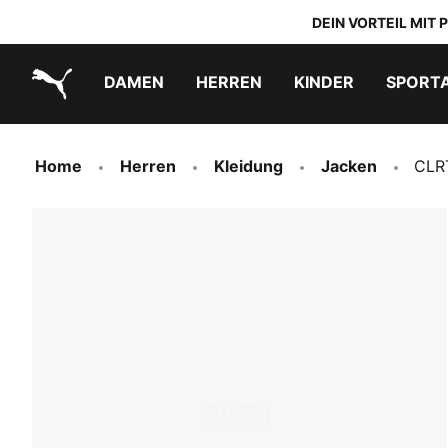
DEIN VORTEIL MIT
DAMEN
HERREN
KINDER
SPORT
PUMA.com
PUMA x TRANSFORMERS
PUMA x DORA THE EXPLORER
Schuhe zum Reinschlüpfen
Home
Herren
Kleidung
Jacken
CLRT