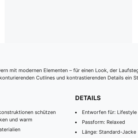
0ern mit modernen Elementen – für einen Look, der Laufste
t konturierenden Cutlines und kontrastierenden Details ein S
DETAILS
onstruktionen schützen
Entworfen für: Lifesty
cken und warm
Passform: Relaxed
terialien
Länge: Standard-Jacke