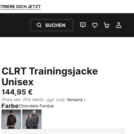
TRIERE DICH JETZT
SUCHEN
LIVE-CHAT
FAVORITEN 0
WARENKO
MEI
CLRT Trainingsjacke
Unisex
144,95 €
(Preis inkl. 20% MwSt., ggf. zzgl.
Versand.
)
Farbe
Chocolate Fondue
Chocolate Fondue
Moody Gray