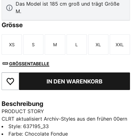
Das Model ist 185 cm groß und trägt Größe
M.
Grösse
XS
S
M
L
XL
XXL
Größe
Größe
Größe
Größe
Größe
Größe
GRÖSSENTABELLE
IN DEN WARENKORB
Zu Favoriten hinzufügen
Beschreibung
PRODUCT STORY
CLRT aktualisiert Archiv-Styles aus den frühen 00ern
mit modernen Elementen – für einen Look, der
Style
:
637195_33
Laufsteg und Techwear vereint. Diese Trainingsjacke
Farbe
:
Chocolate Fondue