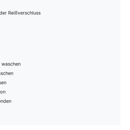
der Reißverschluss
s waschen
aschen
sen
ion
enden