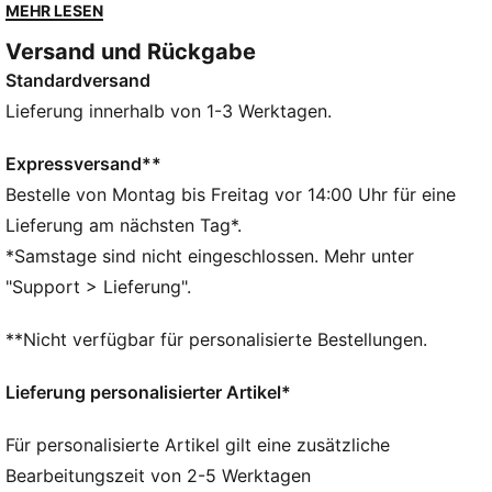
greift diesen rebellischen Spirit auf und setzt mit
MEHR LESEN
konturierenden Cutlines und kontrastierenden Details
Versand und Rückgabe
ein Statement.
Standardversand
FEATURES + VORTEILE
WINDSCHUTZ: Technische windCELL
Lieferung innerhalb von 1-3 Werktagen.
Materialkonstruktionen schützen vor windigen
Bedingungen und halten dich trocken und warm
Expressversand**
Hergestellt aus mindestens 90 % recycelten
Bestelle von Montag bis Freitag vor 14:00 Uhr für eine
Materialien
Lieferung am nächsten Tag*.
DETAILS
*Samstage sind nicht eingeschlossen. Mehr unter
Entworfen für: Lifestyle by PUMA
"Support > Lieferung".
Passform: Relaxed
Länge: Standard-Jacke
**Nicht verfügbar für personalisierte Bestellungen.
Hauptmaterial: Dobby
Verschluss: Durchgehender Reißverschluss
Lieferung personalisierter Artikel*
Lange Ärmel
Taschen: Seitentasche
Für personalisierte Artikel gilt eine zusätzliche
Bearbeitungszeit von 2-5 Werktagen