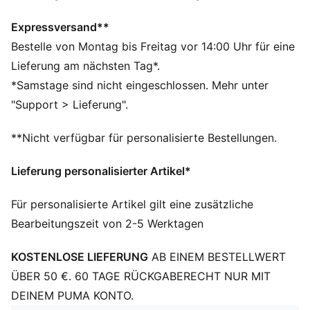
Hergestellt aus mindestens 90 % recycelten
Materialien
Expressversand**
dryCELL: Performance-Technologie, die Feuchtigkeit
Bestelle von Montag bis Freitag vor 14:00 Uhr für eine
vom Körper ableitet und dafür sorgt, dass du beim
Lieferung am nächsten Tag*.
Training schweißfrei bleibst
*Samstage sind nicht eingeschlossen. Mehr unter
CLOUDSPUN: Speziell angefertigte Synthetik-
"Support > Lieferung".
Elasthan-Mischung für Performance – dieser Stoff
erfüllt die höchsten Leistungsstandards und fühlt sich
**Nicht verfügbar für personalisierte Bestellungen.
dennoch wie ultraweiche Baumwolle an
Thermoadapt Technologie
Lieferung personalisierter Artikel*
DETAILS
Regular Fit
Für personalisierte Artikel gilt eine zusätzliche
Lange Ärmel
Bearbeitungszeit von 2-5 Werktagen
Reguläre Länge
Thermoadapt-Technologie:
KOSTENLOSE LIEFERUNG
AB EINEM BESTELLWERT
Thermoregulierungstechnologie, die es den Stoffen
ermöglicht, dynamisch auf die Körperwärme zu
ÜBER 50 €. 60 TAGE RÜCKGABERECHT NUR MIT
reagieren
DEINEM PUMA KONTO.
PUMA Branding-Details