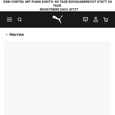
DEIN VORTEIL MIT PUMA KONTO: 60 TAGE RÜCKGABERECHT STATT 30
TAGE.
REGISTRIERE DICH JETZT
SUCHEN
LIVE-CHAT
MEIN K
WA
PUMA.com
Herren