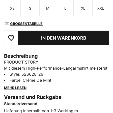
XS
S
M
L
XL
XXL
Größe
Größe
Größe
Größe
Größe
Größe
GRÖSSENTABELLE
IN DEN WARENKORB
Zu Favoriten hinzufügen
Beschreibung
PRODUCT STORY
Mit diesem High-Performance-Langarmshirt meisterst
du deinen Lauf. Ultraweiches CLOUDSPUN Gewebe,
Style
:
526628_29
feuchtigkeitsableitendes dryCELL Material und
Farbe
:
Créme De Mint
Thermoadapt Technologie halten dich kühl und
MEHR LESEN
trocken. Laserperforationen und Flatlock-Nähte
Versand und Rückgabe
sorgen für Atmungsaktivität und reduzierte Reibung.
Standardversand
Erlebe deinen besten Lauf mit PUMA.
FEATURES + VORTEILE
Lieferung innerhalb von 1-3 Werktagen.