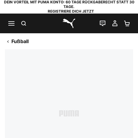
DEIN VORTEIL MIT PUMA KONTO: 60 TAGE RÜCKGABERECHT STATT 30
TAGE.
REGISTRIERE DICH JETZT
SUCHEN
LIVE-CHAT
MEIN K
WA
PUMA.com
Fußball