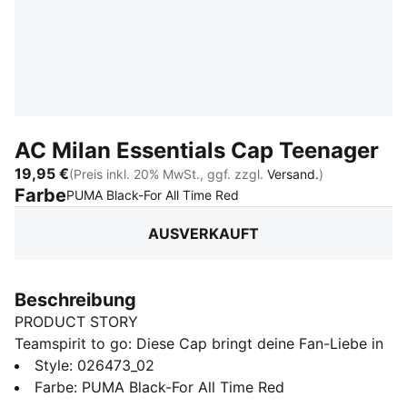
AC Milan Essentials Cap Teenager
19,95 €
(Preis inkl. 20% MwSt., ggf. zzgl.
Versand.
)
Farbe
:
Ausverkauft
PUMA Black-For All Time Red
AUSVERKAUFT
Beschreibung
PRODUCT STORY
Teamspirit to go: Diese Cap bringt deine Fan-Liebe in
jedes Outfit. Zeige mit den Farben deines Vereins
Style
:
026473_02
überall und jederzeit deine Treue. Ob du zum Spiel
Farbe
:
PUMA Black-For All Time Red