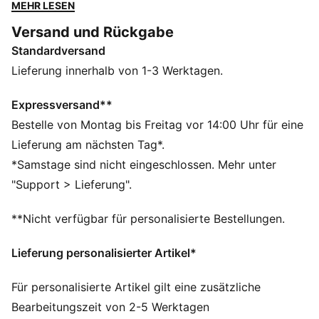
gehst, einen entspannten Tag verbringst oder einfach
MEHR LESEN
nur die Sonne genießt – diese Cap vereint Komfort
Versand und Rückgabe
und Style mit einem klaren Statement für dein Team.
Standardversand
FEATURES + VORTEILE
Hergestellt aus mindestens 20 % recycelter
Lieferung innerhalb von 1-3 Werktagen.
Baumwolle.
DETAILS
Expressversand**
Offiziell lizenziertes Produkt
Bestelle von Montag bis Freitag vor 14:00 Uhr für eine
Baseball-Cap mit gebogenem Schirm
Lieferung am nächsten Tag*.
5-Panel-Design
*Samstage sind nicht eingeschlossen. Mehr unter
Verstellbarer Verschluss mit Metallclip für eine
"Support > Lieferung".
individuelle Passform
Strukturierte Vorderseite
**Nicht verfügbar für personalisierte Bestellungen.
Gesticktes PUMA Cat Logo auf der Seite
Gesticktes Vereinswappen auf der Vorderseite
Lieferung personalisierter Artikel*
PUMA Teenager: Empfohlen für ältere Kinder und
Teenager zwischen 8 und 16 Jahren
Für personalisierte Artikel gilt eine zusätzliche
Bearbeitungszeit von 2-5 Werktagen