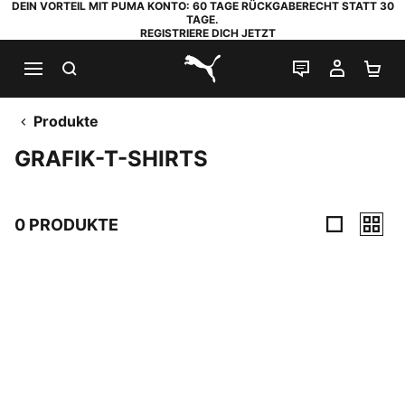
DEIN VORTEIL MIT PUMA KONTO: 60 TAGE RÜCKGABERECHT STATT 30
TAGE.
REGISTRIERE DICH JETZT
SUCHEN
LIVE-CHAT
MEIN K
WA
PUMA.com
Produkte
GRAFIK-T-SHIRTS
0 PRODUKTE
0 Produkte