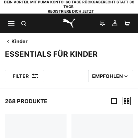
DEIN VORTEIL MIT PUMA KONTO: 60 TAGE RÜCKGABERECHT STATT 30
TAGE.
REGISTRIERE DICH JETZT
SUCHEN
LIVE-CHAT
MEIN K
WA
PUMA.com
Kinder
ESSENTIALS FÜR KINDER
FILTER
EMPFOHLEN
SORTIEREN NACH
268 PRODUKTE
268 Produkte