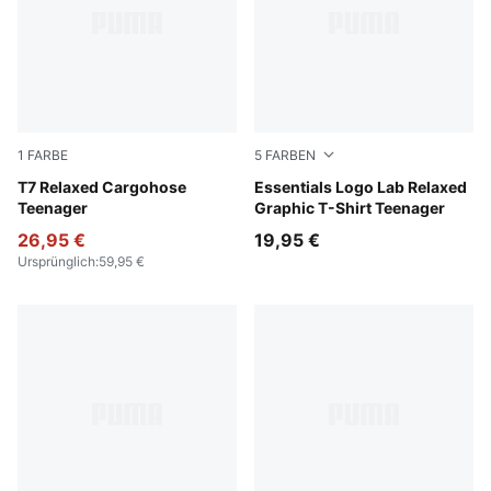
1
FARBE
5
FARBEN
Sandstone
T7 Relaxed Cargohose
PUMA Black-blue guppy
Essentials Logo Lab Relaxed
Teenager
Graphic T-Shirt Teenager
26,95 €
19,95 €
Ursprünglich
:
59,95 €