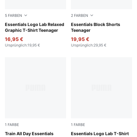
5
FARBEN
2
FARBEN
Light Gray Heather
Essentials Logo Lab Relaxed
New Navy
Essentials Block Shorts
Graphic T-Shirt Teenager
Teenager
16,95 €
19,95 €
Ursprünglich
:
19,95 €
Ursprünglich
:
29,95 €
1
FARBE
1
FARBE
Puma Black
Train All Day Essentials
Puma Black
Essentials Logo Lab T-Shirt