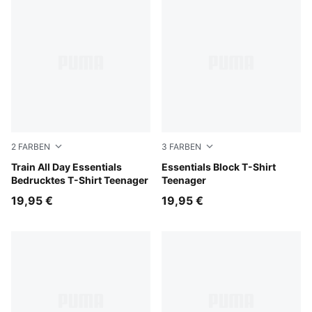
2
FARBEN
3
FARBEN
Puma Black
Train All Day Essentials
For All Time Red
Essentials Block T-Shirt
Bedrucktes T-Shirt Teenager
Teenager
19,95 €
19,95 €