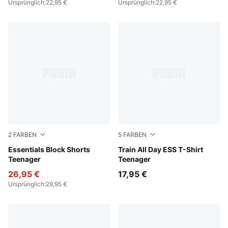
Ursprünglich
:
22,95 €
Ursprünglich
:
22,95 €
2
FARBEN
5
FARBEN
Puma Black
Essentials Block Shorts
Intense Lavender
Train All Day ESS T-Shirt
Teenager
Teenager
26,95 €
17,95 €
Ursprünglich
:
29,95 €