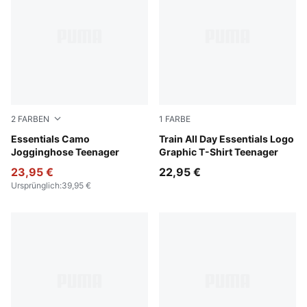
2
FARBEN
1
FARBE
Puma Black
Essentials Camo
Fuchsia Glow
Train All Day Essentials Logo
Jogginghose Teenager
Graphic T-Shirt Teenager
23,95 €
22,95 €
Ursprünglich
:
39,95 €