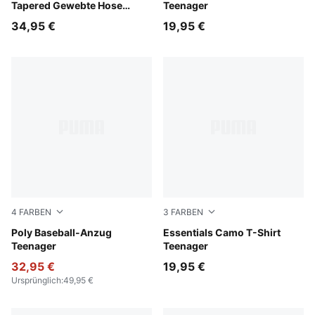
Tapered Gewebte Hose
Teenager
Teenager
34,95 €
19,95 €
4
FARBEN
3
FARBEN
Wild Pink
Poly Baseball-Anzug
Apple Spritz
Essentials Camo T-Shirt
Teenager
Teenager
32,95 €
19,95 €
Ursprünglich
:
49,95 €