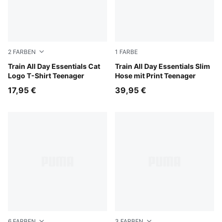
2
FARBEN
1
FARBE
Royal Sapphire
Train All Day Essentials Cat
Puma Black
Train All Day Essentials Slim
Logo T-Shirt Teenager
Hose mit Print Teenager
17,95 €
39,95 €
6
FARBEN
3
FARBEN