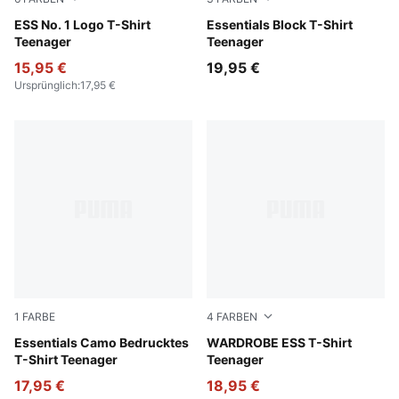
Royal Sapphire
ESS No. 1 Logo T-Shirt
Puma Black
Essentials Block T-Shirt
Teenager
Teenager
15,95 €
19,95 €
Ursprünglich
:
17,95 €
1
FARBE
4
FARBEN
Puma Black
Essentials Camo Bedrucktes
Puma White
WARDROBE ESS T-Shirt
T-Shirt Teenager
Teenager
17,95 €
18,95 €