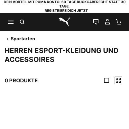
DEIN VORTEIL MIT PUMA KONTO: 60 TAGE RÜCKGABERECHT STATT 30
TAGE.
REGISTRIERE DICH JETZT
SUCHEN
LIVE-CHAT
MEIN K
WA
PUMA.com
Sportarten
HERREN ESPORT-KLEIDUNG UND
ACCESSOIRES
0 PRODUKTE
0 Produkte