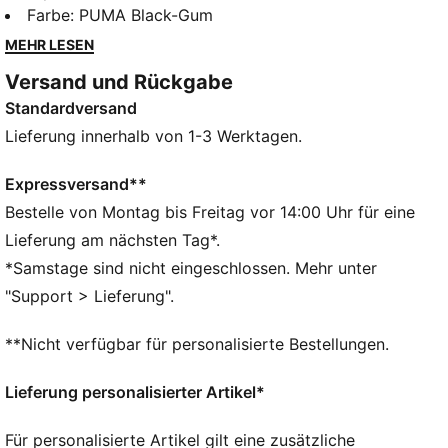
Zunge aus Wildleder und PUMA Branding als
Farbe
:
PUMA Black-Gum
Folienprint verbinden Retro-Vibes mit modernem Flair.
MEHR LESEN
Damit setzt du überall ein ausgefallenes Statement.
Versand und Rückgabe
DETAILS
Standardversand
Reguläre Breite
Obermaterial aus Leder
Lieferung innerhalb von 1-3 Werktagen.
Schnürung
Empfohlen für: neutrale Pronation
Expressversand**
PUMA Branding-Details
Bestelle von Montag bis Freitag vor 14:00 Uhr für eine
Lieferung am nächsten Tag*.
*Samstage sind nicht eingeschlossen. Mehr unter
"Support > Lieferung".
**Nicht verfügbar für personalisierte Bestellungen.
Lieferung personalisierter Artikel*
Für personalisierte Artikel gilt eine zusätzliche