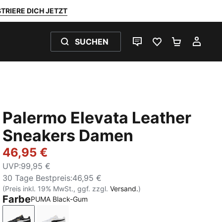
TRIERE DICH JETZT
SUCHEN
LIVE-CHAT
FAVORITEN 0
WARENKO
MEI
Palermo Elevata Leather
Sneakers Damen
46,95 €
UVP
:
99,95 €
30 Tage Bestpreis
:
46,95 €
(Preis inkl. 19% MwSt., ggf. zzgl.
Versand.
)
Farbe
PUMA Black-Gum