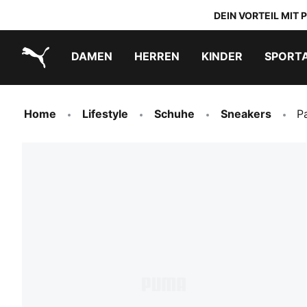
DEIN VORTEIL MIT
DAMEN
HERREN
KINDER
SPORT
PUMA.com
PUMA x TRANSFORMERS
PUMA x DORA THE EXPLORER
Schuhe zum Reinschlüpfen
Home
Lifestyle
Schuhe
Sneakers
P