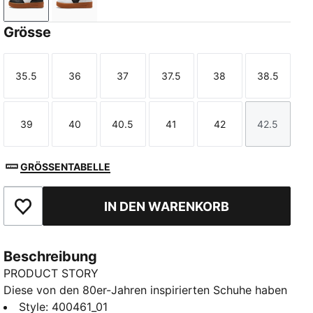
PUMA Black-Gum
PUMA White-Gum
Grösse
35.5
36
37
37.5
38
38.5
Größe
Größe
Größe
Größe
Größe
Größe
39
40
40.5
41
42
42.5
Größe
Größe
Größe
Größe
Größe
Größe
GRÖSSENTABELLE
IN DEN WARENKORB
Zu Favoriten hinzufügen
Beschreibung
PRODUCT STORY
Diese von den 80er-Jahren inspirierten Schuhe haben
das gewisse Etwas. Diese Sneakers aus Leder mit
Style
:
400461_01