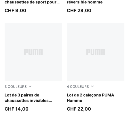
chaussettes de sport pour
réversible homme
enfant PUMA
CHF 9,00
CHF 28,00
3
COULEURS
4
COULEURS
oatmeal
Lot de 3 paires de
GREY MELANGE / BLACK
Lot de 2 caleçons PUMA
chaussettes invisibles
Homme
unisexes PUMA
CHF 14,00
CHF 22,00