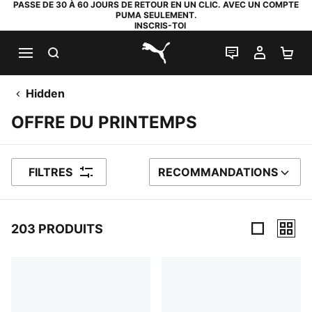
PASSE DE 30 À 60 JOURS DE RETOUR EN UN CLIC. AVEC UN COMPTE
PUMA SEULEMENT.
INSCRIS-TOI
RECHERCHE
LIVE CHAT
MON C
PA
PUMA.com
Hidden
OFFRE DU PRINTEMPS
FILTRES
RECOMMANDATIONS
TRIER PAR
203 PRODUITS
203 PRODUITS