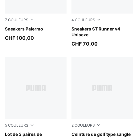
7
COULEURS
4
COULEURS
Matte Bronze-Silver Fog
Sneakers Palermo
PUMA Black-PUMA White
Sneakers ST Runner v4
Unisexe
CHF 100,00
CHF 70,00
5
COULEURS
2
COULEURS
black
Lot de 3 paires de
Bright White
Ceinture de golf type sangle