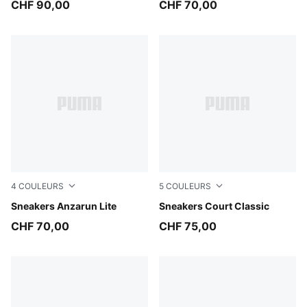
CHF 90,00
CHF 70,00
4
COULEURS
5
COULEURS
PUMA White-PUMA White
Sneakers Anzarun Lite
PUMA White-PUMA Black-P
Sneakers Court Classic
CHF 70,00
CHF 75,00