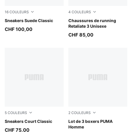
16
COULEURS
4
COULEURS
Mountain Blue-PUMA White
Sneakers Suede Classic
Puma Black
Chaussures de running
Retaliate 3 Unisexe
CHF 100,00
CHF 85,00
5
COULEURS
2
COULEURS
PUMA White-PUMA Gold
Sneakers Court Classic
grey combo
Lot de 3 boxers PUMA
Homme
CHF 75,00