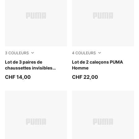
3
COULEURS
4
COULEURS
black
Lot de 3 paires de
DENIM
Lot de 2 caleçons PUMA
chaussettes invisibles
Homme
unisexes PUMA
CHF 14,00
CHF 22,00