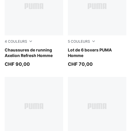
4
COULEURS
5
COULEURS
PUMA Black-Cool Dark Gray-PUMA Red
Chaussures de running
black
Lot de 6 boxers PUMA
Axelion Refresh Homme
Homme
CHF 90,00
CHF 70,00