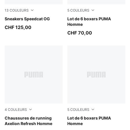
13
COULEURS
5
COULEURS
Emerald Ice-PUMA Black
Sneakers Speedcat OG
black / various logo colors
Lot de 6 boxers PUMA
Homme
CHF 125,00
CHF 70,00
4
COULEURS
5
COULEURS
PUMA Black-Cool Dark Gray
Chaussures de running
blue / black
Lot de 6 boxers PUMA
Axelion Refresh Homme
Homme