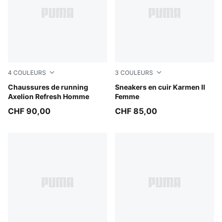
4
COULEURS
3
COULEURS
PUMA Navy-Inky Blue-Dark Jasper
Chaussures de running
PUMA White-PUMA White-PU
Sneakers en cuir Karmen II
Axelion Refresh Homme
Femme
CHF 90,00
CHF 85,00