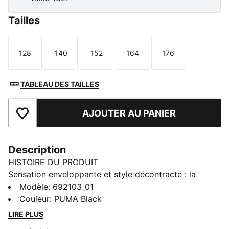
Tailles
128
140
152
164
176
Taille
Taille
Taille
Taille
Taille
TABLEAU DES TAILLES
AJOUTER AU PANIER
Ajouter aux favoris
Description
HISTOIRE DU PRODUIT
Sensation enveloppante et style décontracté : la
collection PUMA Essentials Elevated booste le confort
Modèle
:
692103_01
au quotidien. Ces pièces misent sur des détails aux
Couleur
:
PUMA Black
accents sportswear et des coupes parfaites pour
LIRE PLUS
apporter une touche recherchée à tes essentiels. Des