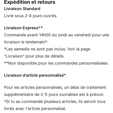
Expédition et retours
modèles décontractés, mais toujours tendance, pour
Livraison Standard
faire rimer style et confort au quotidien.
CARACTÉRISTIQUES + AVANTAGES
Livré sous 2-4 jours ouvrés.
Confectionné avec un minimum de 20 % de coton
recyclé
Livraison Express**
DÉTAILS
Commande avant 14h00 du lundi au vendredi pour une
Coupe : Régulière
livraison le lendemain*.
Matière principale : Jersey simple
*Les samedis ne sont pas inclus. Voir la page
Col : Col rond
"Livraison" pour plus de détails.
Manches courtes
**Non disponible pour les commandes personnalisées.
Longueur : Régulière
Imprimé à rayures
Livraison d'article personnalisé*
Logo PUMA Cat
PUMA Enfant et Adolescent : recommandé pour les
Pour les articles personnalisés, un délai de traitement
enfants âgés de 8 à 16 ans
supplémentaire de 2-5 jours ouvrables est à prévoir.
*Si tu as commandé plusieurs articles, ils seront tous
livrés avec l'article personnalisé.