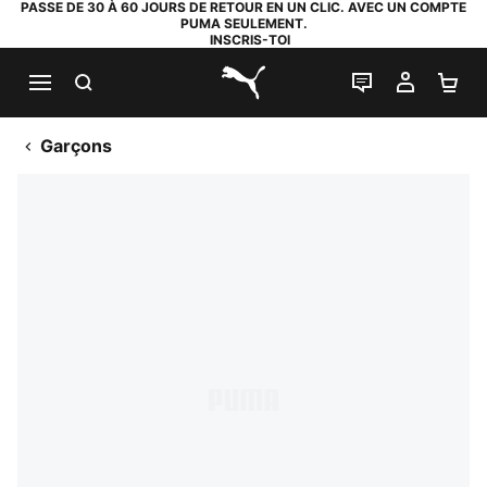
PASSE DE 30 À 60 JOURS DE RETOUR EN UN CLIC. AVEC UN COMPTE
PUMA SEULEMENT.
INSCRIS-TOI
RECHERCHE
LIVE CHAT
MON C
PA
PUMA.com
Garçons