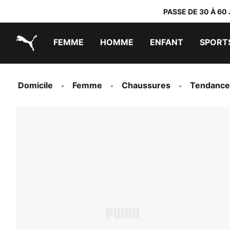
PASSE DE 30 À 60
FEMME
HOMME
ENFANT
SPORT
PUMA.com
PUMA x TRANSFORMERS
PUMA x DORA THE EXPLORER
Chaussures faciles à enfiler
Baskets à moins de 60 CHF
Vêtements à moins de 30 CHF
Domicile
Femme
Chaussures
Tendance