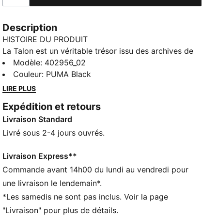
Description
HISTOIRE DU PRODUIT
La Talon est un véritable trésor issu des archives de
PUMA. Créée en 2004, elle révèle une silhouette
Modèle
:
402956_02
basse saisissante avec une construction unique d’un
Couleur
:
PUMA Black
seul tenant. Cette saison, cette icône des
LIRE PLUS
années 2000 signe son grand retour avec un nouveau
Expédition et retours
look prêt à conquérir les rues de la ville.
Livraison Standard
CARACTÉRISTIQUES + AVANTAGES
Produit certifié vegan
Livré sous 2-4 jours ouvrés.
DÉTAILS
Largeur : Régulière
Livraison Express**
Bout : Arrondi
Commande avant 14h00 du lundi au vendredi pour
Fermeture : Fermeture à lacets
une livraison le lendemain*.
Talon : Talon plat
*Les samedis ne sont pas inclus. Voir la page
Détails brandés PUMA
"Livraison" pour plus de détails.