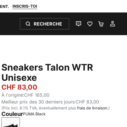
INSCRIS-TOI
ENT.
RECHERCHE
LIVE CHAT
FAVORIS 0
PANIER 0
MON
Sneakers Talon WTR
Unisexe
CHF 83,00
À l'origine
:
CHF 165,00
Meilleur prix des 30 derniers jours
:
CHF 83,00
(Prix incl. 8.1% TVA, éventuellement plus
frais de livraison.
)
Couleur
PUMA Black