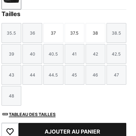
PUMA Black
Tailles
35.5
36
37
37.5
38
38.5
Taille
Taille
Taille
Taille
Taille
Taille
39
40
40.5
41
42
42.5
Taille
Taille
Taille
Taille
Taille
Taille
43
44
44.5
45
46
47
Taille
Taille
Taille
Taille
Taille
Taille
48
Taille
TABLEAU DES TAILLES
AJOUTER AU PANIER
Ajouter aux favoris