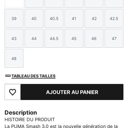
Taille
Taille
Taille
Taille
Taille
Taille
39
40
40.5
41
42
42.5
Taille
Taille
Taille
Taille
Taille
Taille
43
44
44.5
45
46
47
Taille
Taille
Taille
Taille
Taille
Taille
48
Taille
TABLEAU DES TAILLES
AJOUTER AU PANIER
Ajouter aux favoris
Description
HISTOIRE DU PRODUIT
La PUMA Smash 3.0 est la nouvelle génération de la