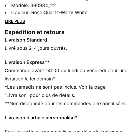
paire iconique PUMA Smash. Cette version moderne
Modèle
:
390984_22
est dotée d'une tige en daim avec un nouveau design
Couleur
:
Rose Quartz-Warm White
aux œillets, d'un col rembourré et d'un nouveau
LIRE PLUS
design au niveau du talon avec le logo PUMA. Tous
Expédition et retours
ces détails permettent de donner une nouvelle
Livraison Standard
dimension à ce look classique. La semelle SoftFoam+
offre un amorti supérieur et un confort optimal à
Livré sous 2-4 jours ouvrés.
chaque instant de la journée.
CARACTÉRISTIQUES + AVANTAGES
Livraison Express**
Matériau recyclé : la tige de cette chaussure est
Commande avant 14h00 du lundi au vendredi pour une
fabriquée avec au moins 20 % de matériaux recyclés,
livraison le lendemain*.
ce qui constitue un pas vers un avenir meilleur
*Les samedis ne sont pas inclus. Voir la page
SOFTFOAM+ : la semelle confortable de PUMA,
"Livraison" pour plus de détails.
conçue pour offrir un amorti doux grâce à son talon
**Non disponible pour les commandes personnalisées.
très épais
DÉTAILS
Livraison d'article personnalisé*
Dessus en daim
Conception modernisée de l'œillet
Pour les articles personnalisés, un délai de traitement