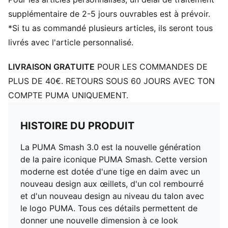
Collet cousu et rembourré
Fermeture en lacets pour un meilleur maintien
supplémentaire de 2-5 jours ouvrables est à prévoir.
Logo PUMA sur la languette
*Si tu as commandé plusieurs articles, ils seront tous
Logo PUMA sur le côté
livrés avec l'article personnalisé.
Bande PUMA Formstrip sur les côtés
Logo PUMA sur le talon
LIVRAISON GRATUITE
POUR LES COMMANDES DE
PLUS DE 40€. RETOURS SOUS 60 JOURS AVEC TON
COMPTE PUMA UNIQUEMENT.
HISTOIRE DU PRODUIT
La PUMA Smash 3.0 est la nouvelle génération
de la paire iconique PUMA Smash. Cette version
moderne est dotée d'une tige en daim avec un
nouveau design aux œillets, d'un col rembourré
et d'un nouveau design au niveau du talon avec
le logo PUMA. Tous ces détails permettent de
donner une nouvelle dimension à ce look