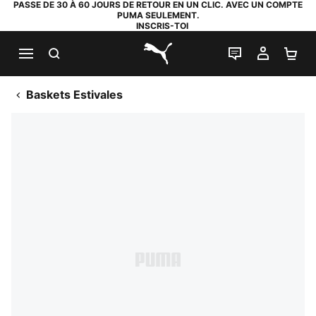
PASSE DE 30 À 60 JOURS DE RETOUR EN UN CLIC. AVEC UN COMPTE
PUMA SEULEMENT.
INSCRIS-TOI
RECHERCHE
LIVE CHAT
MON C
PA
PUMA.com
Baskets Estivales