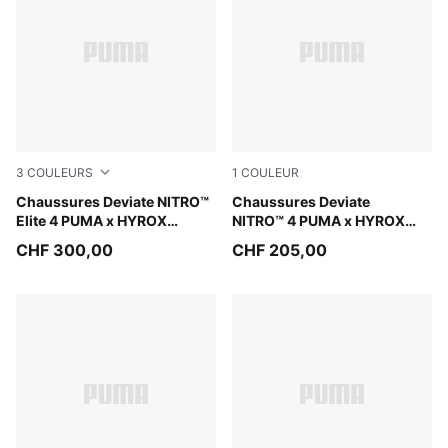
3
COULEURS
1
COULEUR
Intense Mint-Light Lavender
Chaussures Deviate NITRO™
Intense Mint-Light Lavender
Chaussures Deviate
Elite 4 PUMA x HYROX
NITRO™ 4 PUMA x HYROX
Homme
Homme
CHF 300,00
CHF 205,00