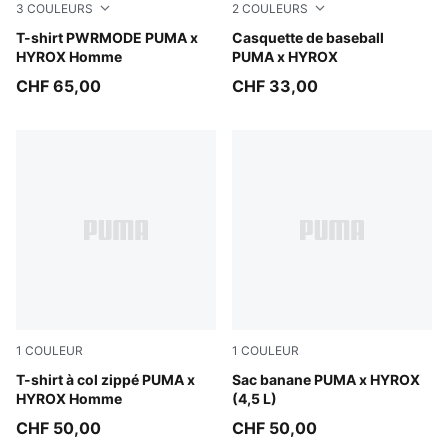
3
COULEURS
2
COULEURS
Puma White
T-shirt PWRMODE PUMA x
Mouse Gray
Casquette de baseball
HYROX Homme
PUMA x HYROX
CHF 65,00
CHF 33,00
1
COULEUR
1
COULEUR
Puma Black
T-shirt à col zippé PUMA x
Puma Black
Sac banane PUMA x HYROX
HYROX Homme
(4,5 L)
CHF 50,00
CHF 50,00