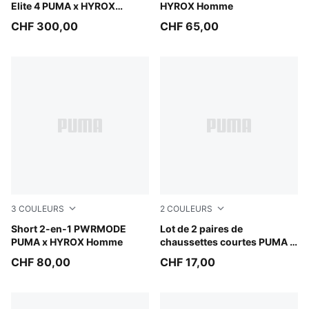
Elite 4 PUMA x HYROX
HYROX Homme
Homme
CHF 300,00
CHF 65,00
3
COULEURS
2
COULEURS
Puma Black
Short 2-en-1 PWRMODE
black
Lot de 2 paires de
PUMA x HYROX Homme
chaussettes courtes PUMA x
HYROX Unisexe
CHF 80,00
CHF 17,00