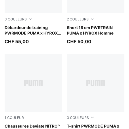
3
COULEURS
2
COULEURS
Intense Mint
Débardeur de training
Puma Black
Short 18 cm PWRTRAIN
PWRMODE PUMA x HYROX
PUMA x HYROX Homme
Homme
CHF 55,00
CHF 50,00
1
COULEUR
3
COULEURS
Pure Pink-Electric Orchid-Deep Plum
Chaussures Deviate NITRO™
Mouse Gray
T-shirt PWRMODE PUMA x