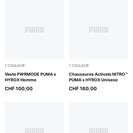
1
COULEUR
1
COULEUR
Puma Black
Veste PWRMODE PUMA x
Intense Mint-Light Lavende
Chaussures Activate NITRO™
HYROX Homme
PUMA x HYROX Unisexe
CHF 100,00
CHF 160,00