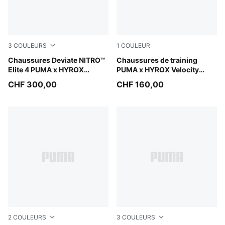
3
COULEURS
1
COULEUR
PUMA Black-Vibrant Yellow
Chaussures Deviate NITRO™
Intense Mint-Light Lavender
Chaussures de training
Elite 4 PUMA x HYROX
PUMA x HYROX Velocity
Homme
NITRO™ 5 Homme
CHF 300,00
CHF 160,00
2
COULEURS
3
COULEURS