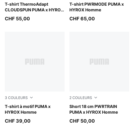
Intense Mint
T-shirt ThermoAdapt
Puma Black
T-shirt PWRMODE PUMA x
CLOUDSPUN PUMA x HYROX
HYROX Homme
Homme
CHF 55,00
CHF 65,00
3
COULEURS
2
COULEURS
Mouse Gray
T-shirt à motif PUMA x
Herb Garden
Short 18 cm PWRTRAIN
HYROX Homme
PUMA x HYROX Homme
CHF 39,00
CHF 50,00