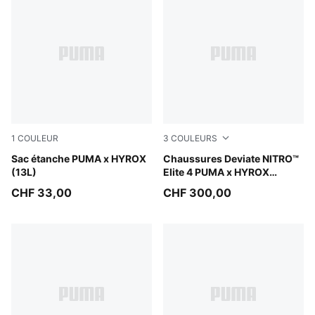
1
COULEUR
3
COULEURS
Puma Black
Sac étanche PUMA x HYROX
PUMA White-PUMA Black
Chaussures Deviate NITRO™
(13L)
Elite 4 PUMA x HYROX
Homme
CHF 33,00
CHF 300,00