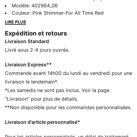
nouveau regard sur les silhouettes classiques du
Modèle
:
402964_06
sportswear. Tige en mesh, bande PUMA Formstrip
Couleur
:
Pink Shimmer-For All Time Red
métallisée sur le côté et détails saisissants sur la tige :
LIRE PLUS
elle ne manque vraiment pas d’atouts. L’amorti
Expédition et retours
SOFTFOAM+ offre un confort absolu tout au long de
Livraison Standard
la journée.
CARACTÉRISTIQUES + AVANTAGES
Livré sous 2-4 jours ouvrés.
SOFTFOAM+ : semelle intérieure confortable conçue
pour offrir un amorti doux grâce à son talon ultra-
Livraison Express**
épais
Commande avant 14h00 du lundi au vendredi pour une
La tige des chaussures est composée d’au moins 20 %
livraison le lendemain*.
de matériaux recyclés
*Les samedis ne sont pas inclus. Voir la page
Produit certifié vegan
"Livraison" pour plus de détails.
DÉTAILS
**Non disponible pour les commandes personnalisées.
Largeur : Régulière
Bout : Arrondi
Livraison d'article personnalisé*
Fermeture : Fermeture à lacets
Talon : Talon plat
Pour les articles personnalisés, un délai de traitement