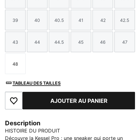
Taille
Taille
Taille
Taille
Taille
Taille
39
40
40.5
41
42
42.5
Taille
Taille
Taille
Taille
Taille
Taille
43
44
44.5
45
46
47
Taille
Taille
Taille
Taille
Taille
Taille
48
Taille
TABLEAU DES TAILLES
AJOUTER AU PANIER
Ajouter aux favoris
Description
HISTOIRE DU PRODUIT
Découvre la Kessel Pro : une sneaker qui porte un