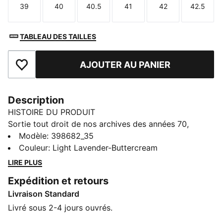
39
40
40.5
41
42
42.5
Taille
Taille
Taille
Taille
Taille
Taille
TABLEAU DES TAILLES
AJOUTER AU PANIER
Ajouter aux favoris
Description
HISTOIRE DU PRODUIT
Sortie tout droit de nos archives des années 70,
l’Arizona était une chaussure d’entraînement basse
Modèle
:
398682_35
utilisée pour une multitude de sports. Elle revient
Couleur
:
Light Lavender-Buttercream
aujourd’hui avec son look classique et son attrait
LIRE PLUS
intemporel. Cette version présente notamment une
Expédition et retours
tige en nylon, des superpositions en daim et de
Livraison Standard
nombreux détails brandés PUMA imprimés en
aluminium.
Livré sous 2-4 jours ouvrés.
DÉTAILS