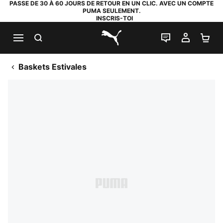
PASSE DE 30 À 60 JOURS DE RETOUR EN UN CLIC. AVEC UN COMPTE
PUMA SEULEMENT.
INSCRIS-TOI
RECHERCHE
LIVE CHAT
MON C
PA
PUMA.com
Baskets Estivales