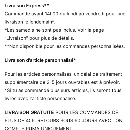
Coupe régulière
Livraison Express**
Tige en nylon
Commande avant 14h00 du lundi au vendredi pour une
Empeigne, talon et empiècements en daim
livraison le lendemain*.
Fermeture à lacets
*Les samedis ne sont pas inclus. Voir la page
Semelle intermédiaire en EVA
"Livraison" pour plus de détails.
Semelle extérieure en caoutchouc
**Non disponible pour les commandes personnalisées.
Bande PUMA Formstrip synthétique
Détails brandés PUMA
Livraison d'article personnalisé*
Pour les articles personnalisés, un délai de traitement
supplémentaire de 2-5 jours ouvrables est à prévoir.
*Si tu as commandé plusieurs articles, ils seront tous
livrés avec l'article personnalisé.
LIVRAISON GRATUITE
POUR LES COMMANDES DE
PLUS DE 40€. RETOURS SOUS 60 JOURS AVEC TON
COMPTE PUMA UNIQUEMENT.