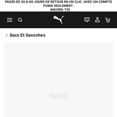
PASSE DE 30 À 60 JOURS DE RETOUR EN UN CLIC. AVEC UN COMPTE
PUMA SEULEMENT.
INSCRIS-TOI
RECHERCHE
LIVE CHAT
MON C
PA
PUMA.com
Sacs Et Sacoches