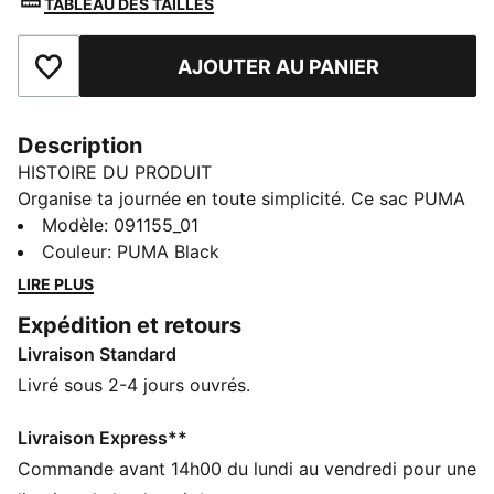
TABLEAU DES TAILLES
AJOUTER AU PANIER
Ajouter aux favoris
Description
HISTOIRE DU PRODUIT
Organise ta journée en toute simplicité. Ce sac PUMA
est doté d'un compartiment principal zippé, d'une
Modèle
:
091155_01
bandoulière réglable et d'une poignée de transport
Couleur
:
PUMA Black
pratique en toile. Il est parfait pour garder tes
LIRE PLUS
essentiels à portée de main en toute sécurité, avec le
Expédition et retours
style intemporel de PUMA.
Livraison Standard
CARACTÉRISTIQUES + AVANTAGES
Confectionné avec un minimum de 90 % de matériaux
Livré sous 2-4 jours ouvrés.
recyclés
DÉTAILS
Livraison Express**
Compartiment principal zippé
Commande avant 14h00 du lundi au vendredi pour une
Bandoulière réglable