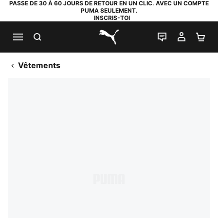
PASSE DE 30 À 60 JOURS DE RETOUR EN UN CLIC. AVEC UN COMPTE
PUMA SEULEMENT.
INSCRIS-TOI
RECHERCHE
LIVE CHAT
MON C
PA
PUMA.com
Vêtements