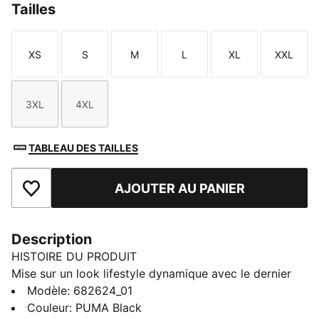
Tailles
XS
S
M
L
XL
XXL
Taille
Taille
Taille
Taille
Taille
Taille
3XL
4XL
Taille
Taille
TABLEAU DES TAILLES
AJOUTER AU PANIER
Ajouter aux favoris
Description
HISTOIRE DU PRODUIT
Mise sur un look lifestyle dynamique avec le dernier
pantalon de PUMA. Il est doté d'un logo PUMA Cat
Modèle
:
682624_01
brodé et d'une taille élastique à cordon de serrage
Couleur
:
PUMA Black