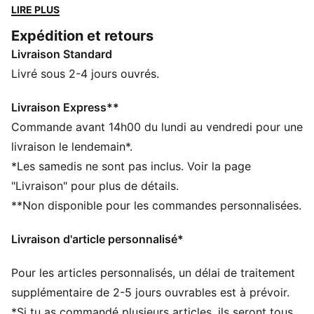
interne pour une coupe parfaitement ajustée. C’est
LIRE PLUS
vraiment le compagnon ultime de toutes les aventures.
Expédition et retours
CARACTÉRISTIQUES + AVANTAGES
Livraison Standard
Confectionné à partir de matériaux 100 % recyclés,
hors finitions et décorations
Livré sous 2-4 jours ouvrés.
dryCELL : la technologie PUMA évacue l’humidité du
corps pour te protéger de la transpiration pendant tes
Livraison Express**
activités
Commande avant 14h00 du lundi au vendredi pour une
DÉTAILS
livraison le lendemain*.
Coupe régulière
*Les samedis ne sont pas inclus. Voir la page
Serge
"Livraison" pour plus de détails.
Longueur normale
**Non disponible pour les commandes personnalisées.
Taille mi-haute
Poche latérale
Livraison d'article personnalisé*
Détails brandés PUMA
Pour les articles personnalisés, un délai de traitement
supplémentaire de 2-5 jours ouvrables est à prévoir.
*Si tu as commandé plusieurs articles, ils seront tous