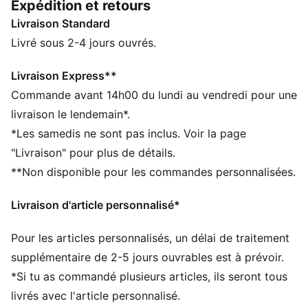
Expédition et retours
coupe ergonomique te permettent de bouger en toute
Livraison Standard
liberté. Les poches avant sont pratiques pour ranger
tes essentiels.
Livré sous 2-4 jours ouvrés.
CARACTÉRISTIQUES + AVANTAGES
dryCELL : la technologie PUMA évacue l’humidité du
Livraison Express**
corps pour te protéger de la transpiration pendant tes
Commande avant 14h00 du lundi au vendredi pour une
activités
livraison le lendemain*.
Confectionné avec un minimum de 50 % de matériaux
*Les samedis ne sont pas inclus. Voir la page
recyclés
"Livraison" pour plus de détails.
DÉTAILS
**Non disponible pour les commandes personnalisées.
Coupe : Régulière
Matériau principal : Matière douce assurant la
Livraison d'article personnalisé*
respirabilité et la légèreté
Col : Col standard
Pour les articles personnalisés, un délai de traitement
Manches longues
Fermeture : 1/4 zip
supplémentaire de 2-5 jours ouvrables est à prévoir.
Longueur : Régulière
*Si tu as commandé plusieurs articles, ils seront tous
livrés avec l'article personnalisé.