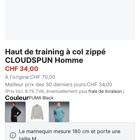
Haut de training à col zippé
CLOUDSPUN Homme
CHF 34,00
À l'origine
:
CHF 70,00
Meilleur prix des 30 derniers jours
:
CHF 34,00
(Prix incl. 8.1% TVA, éventuellement plus
frais de livraison.
)
Couleur
PUMA Black
PUMA Black
Light Gray Heather
Baltic Sea Blue
Le mannequin mesure 180 cm et porte une
taille M.