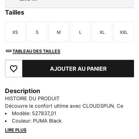
Tailles
XS
S
M
L
XL
XXL
Taille
Taille
Taille
Taille
Taille
Taille
TABLEAU DES TAILLES
AJOUTER AU PANIER
Ajouter aux favoris
Description
HISTOIRE DU PRODUIT
Découvre le confort ultime avec CLOUDSPUN. Ce
modèle associe un tissu ultra-doux et extensible dans
Modèle
:
527837_01
tous les sens à la technologie dryCELL anti-
Couleur
:
PUMA Black
transpiration pour t’offrir un confort absolu et une
LIRE PLUS
liberté de mouvement totale. Les manches raglan et la