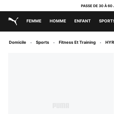
PASSE DE 30 À 60
FEMME
HOMME
ENFANT
SPORT
PUMA.com
PUMA x TRANSFORMERS
PUMA x DORA THE EXPLORER
Chaussures faciles à enfiler
Baskets à moins de 60 CHF
Vêtements à moins de 30 CHF
Domicile
Sports
Fitness Et Training
HY