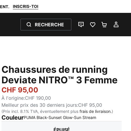
INSCRIS-TOI
ENT.
RECHERCHE
LIVE CHAT
FAVORIS 0
PANIER 0
MON
Chaussures de running
Deviate NITRO™ 3 Femme
CHF 95,00
À l'origine
:
CHF 190,00
Meilleur prix des 30 derniers jours
:
CHF 95,00
(Prix incl. 8.1% TVA, éventuellement plus
frais de livraison.
)
Couleur
:
Épuisé
PUMA Black-Sunset Glow-Sun Stream
ÉPUISÉ