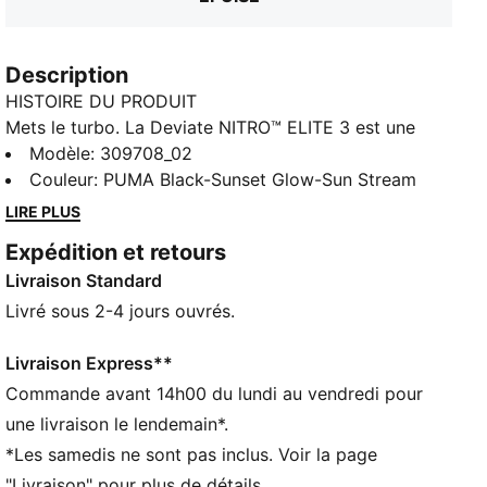
Description
HISTOIRE DU PRODUIT
Mets le turbo. La Deviate NITRO™ ELITE 3 est une
chaussure de running moderne offrant une propulsion
Modèle
:
309708_02
explosive à chaque foulée. Une plaque PWRPLATE en
Couleur
:
PUMA Black-Sunset Glow-Sun Stream
fibre de carbone assure stabilité et efficacité, tandis
LIRE PLUS
que la mousse NITRO™ ELITE t’offre un amorti
Expédition et retours
exceptionnel et ultra léger. C’est une référence
Livraison Standard
incontournable en matière de course, fabriquée en
mono-mesh léger et en caoutchouc PUMAGRIP
Livré sous 2-4 jours ouvrés.
résistant, pour une adhérence maximale sur toutes les
surfaces et une course optimale.
Livraison Express**
CARACTÉRISTIQUES + AVANTAGES
Commande avant 14h00 du lundi au vendredi pour
La tige des chaussures est composée d’au moins
une livraison le lendemain*.
20 % de matériaux recyclés
*Les samedis ne sont pas inclus. Voir la page
Mousse NITRO™ : mousse injectée d’azote, conçue
"Livraison" pour plus de détails.