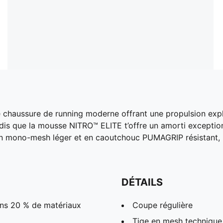
e chaussure de running moderne offrant une propulsion ex
andis que la mousse NITRO™ ELITE t’offre un amorti exception
en mono-mesh léger et en caoutchouc PUMAGRIP résistant, 
DÉTAILS
ins 20 % de matériaux
Coupe régulière
Tige en mesh technique