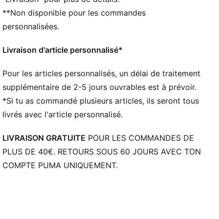
pour offrir un maximum de réactivité et d’amorti, en
**Non disponible pour les commandes
toute légèreté
PWRPLATE : Plaque en fibre de carbone conçue pour
personnalisées.
stabiliser la semelle intermédiaire tout en maximisant
le transfert d’énergie
Livraison d'article personnalisé*
DÉTAILS
Coupe régulière
Pour les articles personnalisés, un délai de traitement
Tige en mesh technique
supplémentaire de 2-5 jours ouvrables est à prévoir.
Hauteur de semelle : 39 mm/29 mm
*Si tu as commandé plusieurs articles, ils seront tous
Poids : 220 g (EU 42)
livrés avec l'article personnalisé.
Drop : 10 mm
Recommandé pour : pronateurs neutres
LIVRAISON GRATUITE
POUR LES COMMANDES DE
PLUS DE 40€. RETOURS SOUS 60 JOURS AVEC TON
COMPTE PUMA UNIQUEMENT.